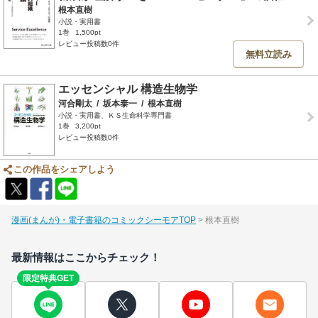
根本直樹
小説・実用書
1巻
1,500pt
レビュー投稿数0件
無料立読み
エッセンシャル 構造生物学
河合剛太
/
坂本泰一
/
根本直樹
小説・実用書、ＫＳ生命科学専門書
1巻
3,200pt
レビュー投稿数0件
この作品をシェアしよう
漫画(まんが)・電子書籍のコミックシーモアTOP
根本直樹
最新情報はここからチェック！
限定特典GET