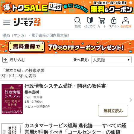
検索
はじめて
カート
ログイン
会員登録
漫画（マンガ）・電子書籍が国内最大級!!
絞り込む
並べ替え:
「根本直樹」の検索結果
3件中 1～3件を表示
行政情報システム受託・開発の教科書
根本直樹
小説・実用書
1巻
2,700pt
レビュー投稿数0件
無料立読み
カスタマーサービス組織 進化論――すべての経
営層が理解すべき「コールセンター」の価値