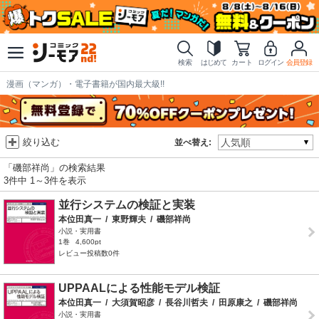
検索
はじめて
カート
ログイン
会員登録
漫画（マンガ）・電子書籍が国内最大級!!
絞り込む
並べ替え:
「磯部祥尚」の検索結果
3件中 1～3件を表示
並行システムの検証と実装
本位田真一
/
東野輝夫
/
磯部祥尚
小説・実用書
1巻
4,600pt
レビュー投稿数0件
UPPAALによる性能モデル検証
本位田真一
/
大須賀昭彦
/
長谷川哲夫
/
田原康之
/
磯部祥尚
小説・実用書