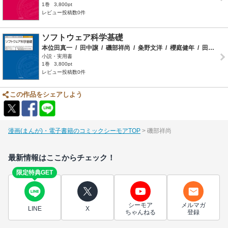
1巻
3,800pt
レビュー投稿数0件
ソフトウェア科学基礎
本位田真一
/
田中譲
/
磯部祥尚
/
粂野文洋
/
櫻庭健年
/
田口研治
小説・実用書
1巻
3,800pt
レビュー投稿数0件
この作品をシェアしよう
漫画(まんが)・電子書籍のコミックシーモアTOP
磯部祥尚
最新情報はここからチェック！
限定特典GET
シーモア
メルマガ
LINE
X
ちゃんねる
登録