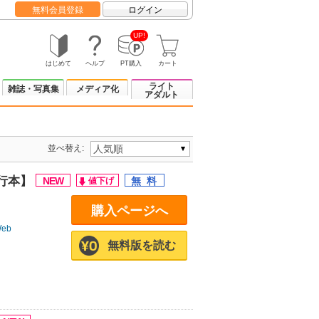
無料会員登録
ログイン
UP!
はじめて
ヘルプ
PT購入
カート
ライト
雑誌・写真集
メディア化
アダルト
並べ替え:
行本】
購入ページへ
eb
無料版を読む