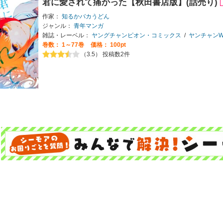
君に愛されて痛かった【秋田書店版】(話売り)
作家：
知るかバカうどん
ジャンル：
青年マンガ
雑誌・レーベル：
ヤングチャンピオン・コミックス
/
ヤンチャンW
巻数：
1～77巻
価格： 100pt
（3.5） 投稿数2件