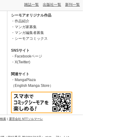
雑誌一覧
出版社一覧
新刊一覧
シーモアオリジナル作品
作品紹介
マンガ家募集
マンガ編集者募集
シーモアコミックス
SNSサイト
Facebookページ
X(Twitter)
関連サイト
MangaPlaza
（English Manga Store）
N検索
|
運営会社 NTTソルマーレ