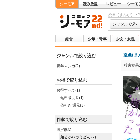
シーモア
読み放題
レビュー
シーモ
漫画（まんが）・
ジャンルで探す
総合
少年・青年
少女・女性
漫画(ま
ジャンルで絞り込む
検索結果
青年マンガ(2)
お得で絞り込む
お得すべて(1)
無料版あり(1)
値引き/還元(1)
作家で絞り込む
選択解除
知るかバカうどん (2)