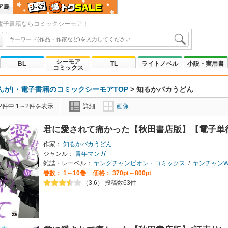
ア島
電子書籍ならコミックシーモア！
シーモア
BL
TL
ライトノベル
小説・実用書
コミックス
んが)・電子書籍のコミックシーモアTOP
>
知るかバカうどん
2件中 1～2件を表示
詳細
画像
君に愛されて痛かった【秋田書店版】【電子単
作家：
知るかバカうどん
ジャンル：
青年マンガ
雑誌・レーベル：
ヤングチャンピオン・コミックス
/
ヤンチャンW
巻数：
1～10巻
価格： 370pt～800pt
（3.6） 投稿数63件