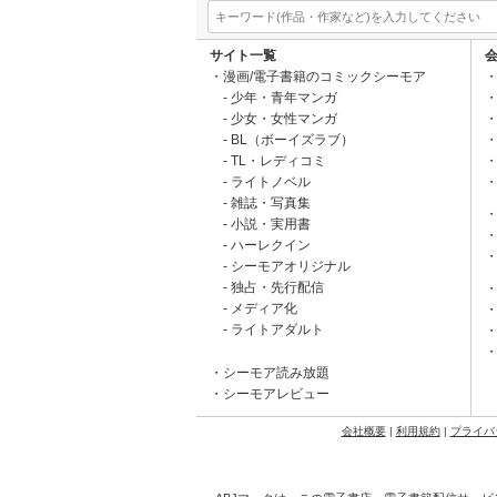
サイト一覧
漫画/電子書籍のコミックシーモア
少年・青年マンガ
少女・女性マンガ
BL（ボーイズラブ）
TL・レディコミ
ライトノベル
雑誌・写真集
小説・実用書
ハーレクイン
シーモアオリジナル
独占・先行配信
メディア化
ライトアダルト
シーモア読み放題
シーモアレビュー
会社概要
|
利用規約
|
プライバ