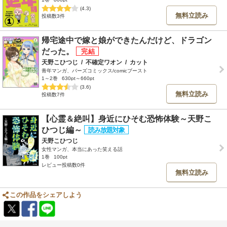
(4.3)
無料立読み
投稿数3件
帰宅途中で嫁と娘ができたんだけど、ドラゴン
だった。
天野こひつじ
/
不確定ワオン
/
カット
青年マンガ、バーズコミックス/comicブースト
1～2巻
630pt～660pt
(3.6)
無料立読み
投稿数7件
【心霊＆絶叫】身近にひそむ恐怖体験～天野こ
ひつじ編～
天野こひつじ
女性マンガ、本当にあった笑える話
1巻
100pt
レビュー投稿数0件
無料立読み
この作品をシェアしよう