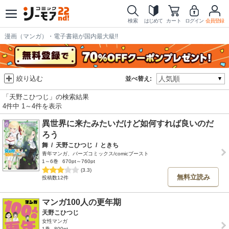
検索
はじめて
カート
ログイン
会員登録
漫画（マンガ）・電子書籍が国内最大級!!
絞り込む
並べ替え:
「天野こひつじ」の検索結果
4件中 1～4件を表示
異世界に来たみたいだけど如何すれば良いのだ
ろう
舞
/
天野こひつじ
/
ときち
青年マンガ、バーズコミックス/comicブースト
1～6巻
670pt～760pt
(3.3)
無料立読み
投稿数12件
マンガ100人の更年期
天野こひつじ
女性マンガ
1巻
800pt