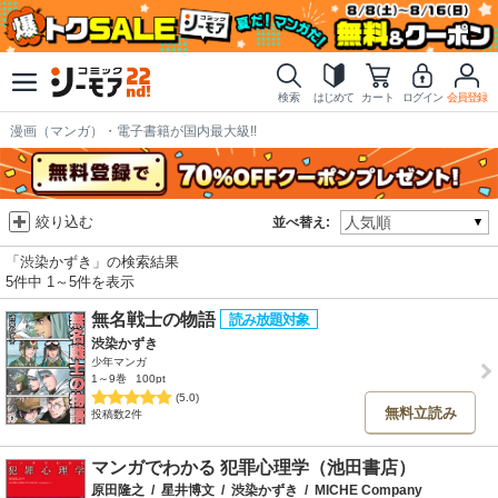
検索
はじめて
カート
ログイン
会員登録
漫画（マンガ）・電子書籍が国内最大級!!
絞り込む
並べ替え:
「渋染かずき」の検索結果
5件中 1～5件を表示
無名戦士の物語
渋染かずき
少年マンガ
1～9巻
100pt
(5.0)
無料立読み
投稿数2件
マンガでわかる 犯罪心理学（池田書店）
原田隆之
/
星井博文
/
渋染かずき
/
MICHE Company