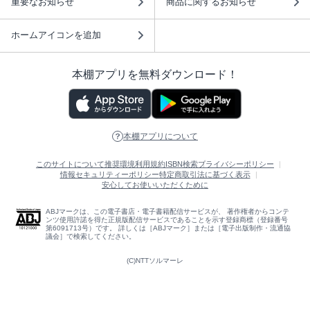
重要なお知らせ
商品に関するお知らせ
ホームアイコンを追加
本棚アプリを無料ダウンロード！
本棚アプリについて
このサイトについて
推奨環境
利用規約
ISBN検索
プライバシーポリシー
情報セキュリティーポリシー
特定商取引法に基づく表示
安心してお使いいただくために
ABJマークは、この電子書店・電子書籍配信サービスが、 著作権者からコンテ
ンツ使用許諾を得た正規版配信サービスであることを示す登録商標（登録番号
第6091713号）です。 詳しくは［ABJマーク］または［電子出版制作・流通協
議会］で検索してください。
(C)NTTソルマーレ