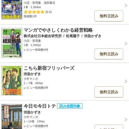
小説・実用書、池田書店
1巻
1,364pt
(5.0)
無料立読み
投稿数1件
マンガでやさしくわかる経営戦略
株式会社日本総合研究所
/
松尾陽子
/
渋染かずき
小説・実用書
1巻
1,500pt
レビュー投稿数0件
無料立読み
こちら新宿フリッパーズ
渋染かずき
少年マンガ
1～7巻
450pt
レビュー投稿数0件
無料立読み
今日モ今日トテ
渋染かずき
少年マンガ
1～14巻
100pt
レビュー投稿数0件