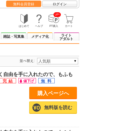
無料会員登録
ログイン
UP!
はじめて
ヘルプ
PT購入
カート
ライト
雑誌・写真集
メディア化
アダルト
並べ替え:
く自由を手に入れたので、もふも
購入ページへ
無料版を読む