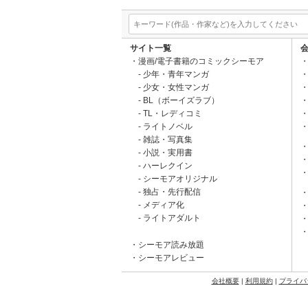
サイト一覧
漫画/電子書籍のコミックシーモア
少年・青年マンガ
少女・女性マンガ
BL（ボーイズラブ）
TL・レディコミ
ライトノベル
雑誌・写真集
小説・実用書
ハーレクイン
シーモアオリジナル
独占・先行配信
メディア化
ライトアダルト
シーモア読み放題
シーモアレビュー
会社概要
|
利用規約
|
プライバ