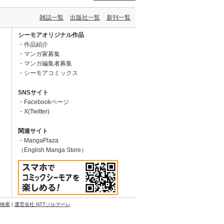
雑誌一覧
出版社一覧
新刊一覧
シーモアオリジナル作品
作品紹介
マンガ家募集
マンガ編集者募集
シーモアコミックス
SNSサイト
Facebookページ
X(Twitter)
関連サイト
MangaPlaza
（English Manga Store）
N検索
|
運営会社 NTTソルマーレ