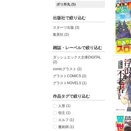
ポリ外丸 (5)
出版社で絞り込む
スターツ出版 (3)
集英社 (2)
雑誌・レーベルで絞り込む
ダッシュエックス文庫DIGITAL
(2)
comicグラスト (2)
グラストCOMICS (2)
グラストNOVELS (1)
作品タグで絞り込む
人形 (1)
領主 (1)
エルフ (1)
魔術師 (1)