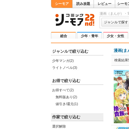
シーモア
読み放題
レビュー
シーモ
漫画（まんが）・
ジャンルで探す
総合
少年・青年
少女・女性
漫画(ま
ジャンルで絞り込む
検索結果
少年マンガ(2)
ライトノベル(3)
お得で絞り込む
お得すべて(2)
無料版あり(2)
値引き/還元(1)
作家で絞り込む
選択解除