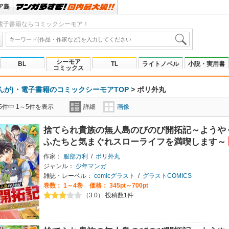
ア島
電子書籍ならコミックシーモア！
シーモア
BL
TL
ライトノベル
小説・実用書
コミックス
んが)・電子書籍のコミックシーモアTOP
>
ポリ外丸
5件中 1～5件を表示
詳細
画像
捨てられ貴族の無人島のびのび開拓記～ようや
ふたちと気まぐれスローライフを満喫します～
作家：
服部万利
/
ポリ外丸
ジャンル：
少年マンガ
雑誌・レーベル：
comicグラスト
/
グラストCOMICS
巻数：
1～4巻
価格： 345pt～700pt
（3.0） 投稿数1件