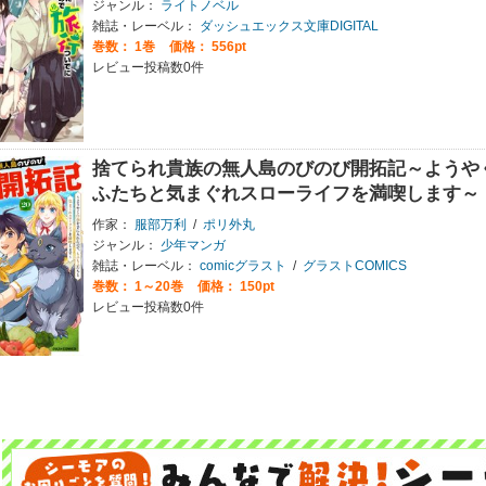
ジャンル：
ライトノベル
雑誌・レーベル：
ダッシュエックス文庫DIGITAL
巻数：
1巻
価格： 556pt
レビュー投稿数0件
捨てられ貴族の無人島のびのび開拓記～ようや
ふたちと気まぐれスローライフを満喫します～
作家：
服部万利
/
ポリ外丸
ジャンル：
少年マンガ
雑誌・レーベル：
comicグラスト
/
グラストCOMICS
巻数：
1～20巻
価格： 150pt
レビュー投稿数0件