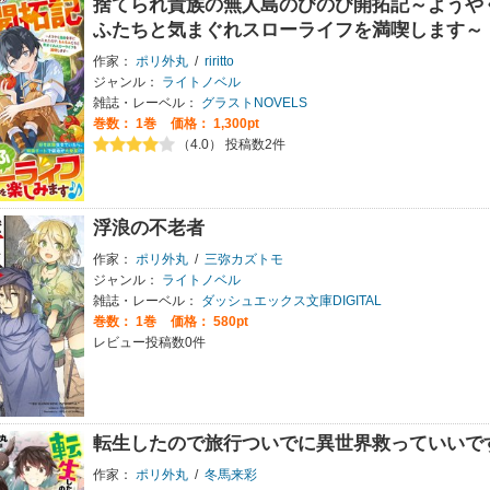
捨てられ貴族の無人島のびのび開拓記～ようや
ふたちと気まぐれスローライフを満喫します～
作家：
ポリ外丸
/
riritto
ジャンル：
ライトノベル
雑誌・レーベル：
グラストNOVELS
巻数：
1巻
価格： 1,300pt
（4.0） 投稿数2件
浮浪の不老者
作家：
ポリ外丸
/
三弥カズトモ
ジャンル：
ライトノベル
雑誌・レーベル：
ダッシュエックス文庫DIGITAL
巻数：
1巻
価格： 580pt
レビュー投稿数0件
転生したので旅行ついでに異世界救っていいで
作家：
ポリ外丸
/
冬馬来彩