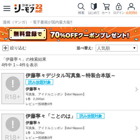
検索
はじめて
カート
ログイン
会員登録
漫画（マンガ）・電子書籍が国内最大級!!
絞り込む
並べ替え:
「伊藤寧々」の検索結果
4件中 1～4件を表示
伊藤寧々デジタル写真集～特装合本版～
伊藤寧々
写真集、アイドルニッポン【Idol Nippon】
1巻
2,000pt
レビュー投稿数0件
伊藤寧々「ことのは」
伊藤寧々
写真集、アイドルニッポン【Idol Nippon】
1巻
1,500pt
レビュー投稿数0件