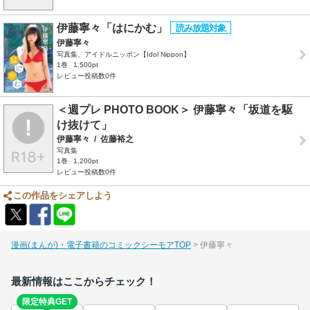
伊藤寧々「はにかむ」
伊藤寧々
写真集、アイドルニッポン【Idol Nippon】
1巻
1,500pt
レビュー投稿数0件
＜週プレ PHOTO BOOK＞ 伊藤寧々「坂道を駆
け抜けて」
伊藤寧々
/
佐藤裕之
写真集
1巻
1,200pt
レビュー投稿数0件
この作品をシェアしよう
漫画(まんが)・電子書籍のコミックシーモアTOP
伊藤寧々
最新情報はここからチェック！
限定特典GET