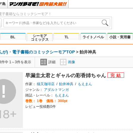
ア島
電子書籍ならコミックシーモア！
シーモア
BL
TL
ライトノベル
小説・実用書
コミックス
んが)・電子書籍のコミックシーモアTOP
>
飴井神具
3件中 1～3件を表示
詳細
画像
早漏圭太君とギャルの彩香姉ちゃん
作家：
猫又珈琲店
/
飴井神具
/
もえまん
ジャンル：
アダルトマンガ
雑誌・レーベル：
もえまん
巻数：
1巻
価格： 300pt
レビュー投稿数0件