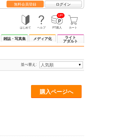
無料会員登録
ログイン
UP!
はじめて
ヘルプ
PT購入
カート
ライト
雑誌・写真集
メディア化
アダルト
並べ替え:
購入ページへ