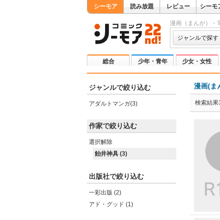
シーモア
読み放題
レビュー
シーモ
漫画（まんが）・
ジャンルで探す
総合
少年・青年
少女・女性
漫画(ま
ジャンルで絞り込む
検索結果
アダルトマンガ(3)
作家で絞り込む
選択解除
飴井神具 (3)
出版社で絞り込む
一彩出版 (2)
アド・グッド (1)