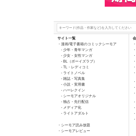
サイト一覧
漫画/電子書籍のコミックシーモア
少年・青年マンガ
少女・女性マンガ
BL（ボーイズラブ）
TL・レディコミ
ライトノベル
雑誌・写真集
小説・実用書
ハーレクイン
シーモアオリジナル
独占・先行配信
メディア化
ライトアダルト
シーモア読み放題
シーモアレビュー