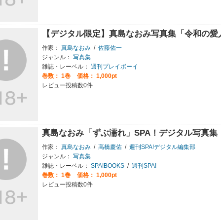
【デジタル限定】真島なおみ写真集「令和の愛
作家：
真島なおみ
/
佐藤佑一
ジャンル：
写真集
雑誌・レーベル：
週刊プレイボーイ
巻数：
1巻
価格： 1,000pt
レビュー投稿数0件
真島なおみ「ずぶ濡れ」SPA！デジタル写真集
作家：
真島なおみ
/
高橋慶佑
/
週刊SPA!デジタル編集部
ジャンル：
写真集
雑誌・レーベル：
SPA!BOOKS
/
週刊SPA!
巻数：
1巻
価格： 1,000pt
レビュー投稿数0件