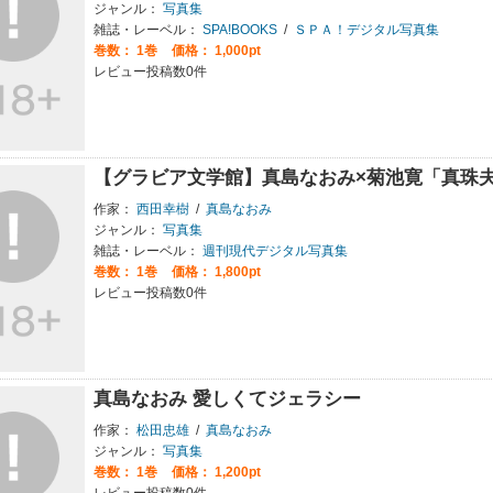
ジャンル：
写真集
雑誌・レーベル：
SPA!BOOKS
/
ＳＰＡ！デジタル写真集
巻数：
1巻
価格： 1,000pt
レビュー投稿数0件
【グラビア文学館】真島なおみ×菊池寛「真珠夫
作家：
西田幸樹
/
真島なおみ
ジャンル：
写真集
雑誌・レーベル：
週刊現代デジタル写真集
巻数：
1巻
価格： 1,800pt
レビュー投稿数0件
真島なおみ 愛しくてジェラシー
作家：
松田忠雄
/
真島なおみ
ジャンル：
写真集
巻数：
1巻
価格： 1,200pt
レビュー投稿数0件