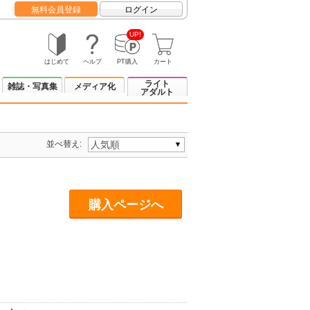
無料会員登録
ログイン
UP!
はじめて
ヘルプ
PT購入
カート
ライト
雑誌・写真集
メディア化
アダルト
並べ替え:
購入ページへ