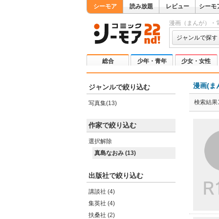
シーモア
読み放題
レビュー
シーモ
漫画（まんが）・
ジャンルで探す
総合
少年・青年
少女・女性
漫画(ま
ジャンルで絞り込む
検索結果1
写真集(13)
作家で絞り込む
選択解除
真島なおみ (13)
出版社で絞り込む
講談社 (4)
集英社 (4)
扶桑社 (2)