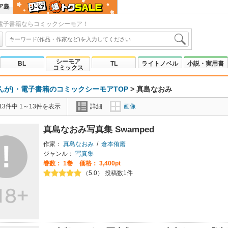
ア島
電子書籍ならコミックシーモア！
シーモア
BL
TL
ライトノベル
小説・実用書
コミックス
んが)・電子書籍のコミックシーモアTOP
>
真島なおみ
3件中 1～13件を表示
詳細
画像
真島なおみ写真集 Swamped
作家：
真島なおみ
/
倉本侑磨
ジャンル：
写真集
巻数：
1巻
価格： 3,400pt
（5.0） 投稿数1件