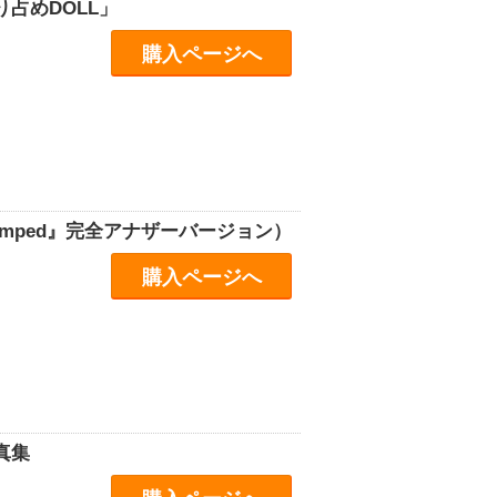
り占めDOLL」
購入ページへ
mped』完全アナザーバージョン）
購入ページへ
真集