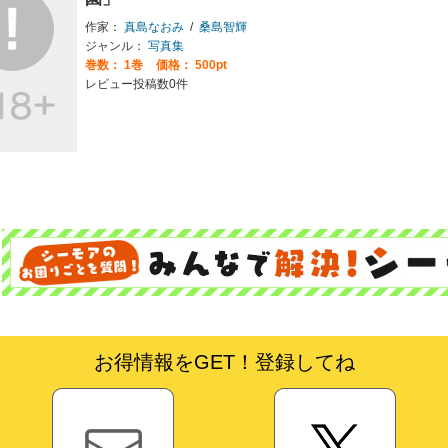
作家：
真島なおみ
/
桑島智輝
ジャンル：
写真集
巻数：
1巻
価格： 500pt
レビュー投稿数0件
お得情報をGET！登録してね