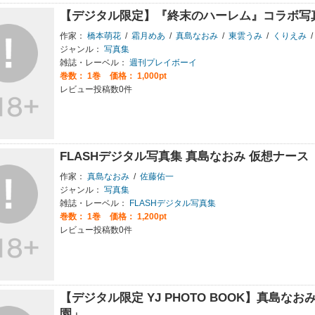
【デジタル限定】『終末のハーレム』コラボ写
作家：
橋本萌花
/
霜月めあ
/
真島なおみ
/
東雲うみ
/
くりえみ
/
ジャンル：
写真集
雑誌・レーベル：
週刊プレイボーイ
巻数：
1巻
価格： 1,000pt
レビュー投稿数0件
FLASHデジタル写真集 真島なおみ 仮想ナース
作家：
真島なおみ
/
佐藤佑一
ジャンル：
写真集
雑誌・レーベル：
FLASHデジタル写真集
巻数：
1巻
価格： 1,200pt
レビュー投稿数0件
【デジタル限定 YJ PHOTO BOOK】真島
園」