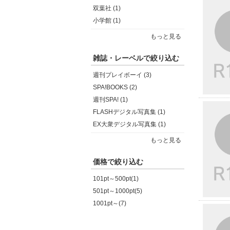
双葉社 (1)
小学館 (1)
もっと見る
雑誌・レーベルで絞り込む
週刊プレイボーイ (3)
SPA!BOOKS (2)
週刊SPA! (1)
FLASHデジタル写真集 (1)
EX大衆デジタル写真集 (1)
もっと見る
価格で絞り込む
101pt～500pt(1)
501pt～1000pt(5)
1001pt～(7)