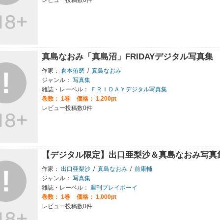
真島なおみ「真島沼」FRIDAYデジタル写真集
作家：
倉本侑磨
/
真島なおみ
ジャンル：
写真集
雑誌・レーベル：
ＦＲＩＤＡＹデジタル写真集
巻数：
1巻
価格： 1,200pt
レビュー投稿数0件
【デジタル限定】出口亜梨沙＆真島なおみ写真
作家：
出口亜梨沙
/
真島なおみ
/
前康輔
ジャンル：
写真集
雑誌・レーベル：
週刊プレイボーイ
巻数：
1巻
価格： 1,000pt
レビュー投稿数0件