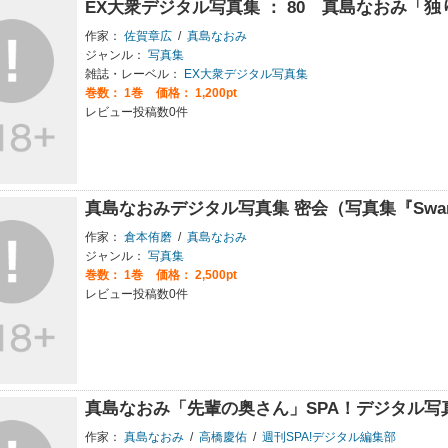
EX大衆デジタル写真集 ： 80 真島なおみ「独
作家：
佐賀章広
/
真島なおみ
ジャンル：
写真集
雑誌・レーベル：
EX大衆デジタル写真集
巻数：
1巻
価格： 1,200pt
レビュー投稿数0件
真島なおみデジタル写真集 密会（写真集『Swa
作家：
倉本侑磨
/
真島なおみ
ジャンル：
写真集
巻数：
1巻
価格： 2,500pt
レビュー投稿数0件
真島なおみ「先輩の奥さん」SPA！デジタル写
作家：
真島なおみ
/
高橋慶佑
/
週刊SPA!デジタル編集部