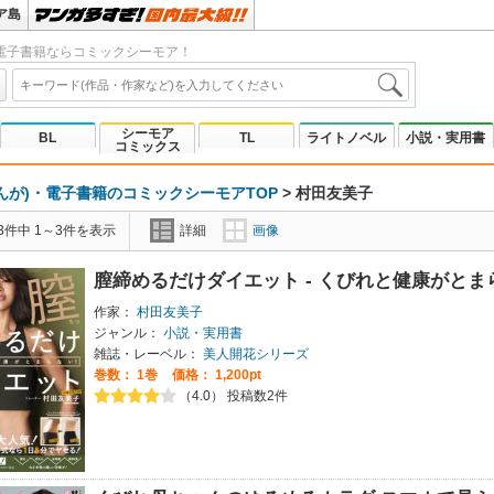
ア島
電子書籍ならコミックシーモア！
シーモア
BL
TL
ライトノベル
小説・実用書
コミックス
んが)・電子書籍のコミックシーモアTOP
>
村田友美子
3件中 1～3件を表示
詳細
画像
膣締めるだけダイエット - くびれと健康がとまら
作家：
村田友美子
ジャンル：
小説・実用書
雑誌・レーベル：
美人開花シリーズ
巻数：
1巻
価格： 1,200pt
（4.0） 投稿数2件