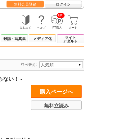
無料会員登録
ログイン
UP!
はじめて
ヘルプ
PT購入
カート
ライト
雑誌・写真集
メディア化
アダルト
並べ替え:
ない！ -
購入ページへ
無料立読み