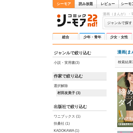
シーモア
読み放題
レビュー
シーモ
漫画（まんが）・
ジャンルで探す
総合
少年・青年
少女・女性
漫画(ま
ジャンルで絞り込む
検索結果
小説・実用書(3)
作家で絞り込む
選択解除
村田友美子 (3)
出版社で絞り込む
ワニブックス (1)
扶桑社 (1)
KADOKAWA (1)