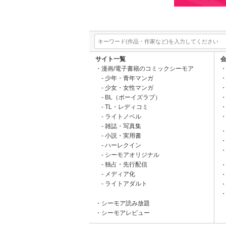
サイト一覧
漫画/電子書籍のコミックシーモア
少年・青年マンガ
少女・女性マンガ
BL（ボーイズラブ）
TL・レディコミ
ライトノベル
雑誌・写真集
小説・実用書
ハーレクイン
シーモアオリジナル
独占・先行配信
メディア化
ライトアダルト
シーモア読み放題
シーモアレビュー