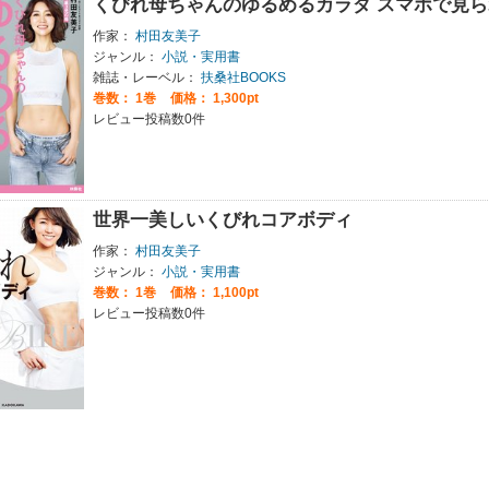
くびれ母ちゃんのゆるめるカラダ スマホで見
作家：
村田友美子
ジャンル：
小説・実用書
雑誌・レーベル：
扶桑社BOOKS
巻数：
1巻
価格： 1,300pt
レビュー投稿数0件
世界一美しいくびれコアボディ
作家：
村田友美子
ジャンル：
小説・実用書
巻数：
1巻
価格： 1,100pt
レビュー投稿数0件