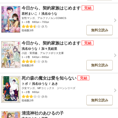
今日から、契約家族はじめます
若村まいこ
/
浅名ゆうな
女性マンガ、アルファノルンCOMICS
1～3巻
680pt～700pt
(3.7)
無料立読み
投稿数3件
今日から、契約家族はじめます
浅名ゆうな
/
加々見絵里
小説・実用書、アルファポリス文庫
1～2巻
640pt～660pt
(3.5)
無料立読み
投稿数2件
死の森の魔女は愛を知らない
トボ
/
浅名ゆうな
/
あき
少女マンガ、MFコミックス ジーンシリーズ
1～2巻
660pt
(3.0)
無料立読み
投稿数2件
清流神社のあひるの子