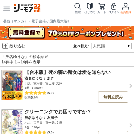
検索
はじめて
カート
ログイン
会員登録
漫画（マンガ）・電子書籍が国内最大級!!
絞り込む
並べ替え:
「浅名ゆうな」の検索結果
14件中 1～14件を表示
【合本版】死の森の魔女は愛を知らない
浅名ゆうな
/
あき
小説・実用書、富士見L文庫
1巻
1,860pt
(5.0)
無料立読み
投稿数1件
クリーニングでお困りですか？
浅名ゆうな
/
友風子
小説・実用書、富士見L文庫
1巻
620pt
(5.0)