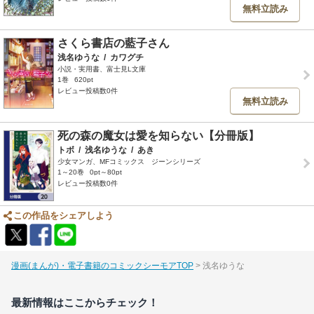
無料立読み
さくら書店の藍子さん
浅名ゆうな
/
カワグチ
小説・実用書、富士見L文庫
1巻
620pt
レビュー投稿数0件
無料立読み
死の森の魔女は愛を知らない【分冊版】
トボ
/
浅名ゆうな
/
あき
少女マンガ、MFコミックス ジーンシリーズ
1～20巻
0pt～80pt
レビュー投稿数0件
この作品をシェアしよう
漫画(まんが)・電子書籍のコミックシーモアTOP
浅名ゆうな
最新情報はここからチェック！