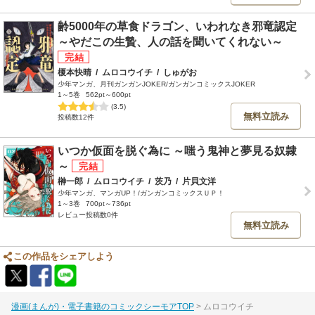
齢5000年の草食ドラゴン、いわれなき邪竜認定
～やだこの生贄、人の話を聞いてくれない～
榎本快晴
/
ムロコウイチ
/
しゅがお
少年マンガ、月刊ガンガンJOKER/ガンガンコミックスJOKER
1～5巻
562pt～600pt
(3.5)
無料立読み
投稿数12件
いつか仮面を脱ぐ為に ～嗤う鬼神と夢見る奴隷
～
榊一郎
/
ムロコウイチ
/
茨乃
/
片貝文洋
少年マンガ、マンガUP！/ガンガンコミックスＵＰ！
1～3巻
700pt～736pt
レビュー投稿数0件
無料立読み
この作品をシェアしよう
漫画(まんが)・電子書籍のコミックシーモアTOP
ムロコウイチ