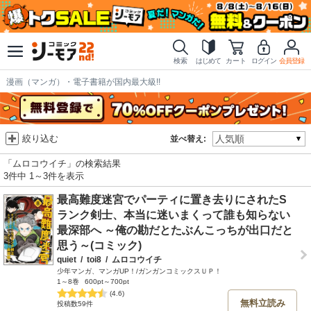
検索
はじめて
カート
ログイン
会員登録
漫画（マンガ）・電子書籍が国内最大級!!
絞り込む
並べ替え:
「ムロコウイチ」の検索結果
3件中 1～3件を表示
最高難度迷宮でパーティに置き去りにされたS
ランク剣士、本当に迷いまくって誰も知らない
最深部へ ～俺の勘だとたぶんこっちが出口だと
思う～(コミック)
quiet
/
toi8
/
ムロコウイチ
少年マンガ、マンガUP！/ガンガンコミックスＵＰ！
1～8巻
600pt～700pt
(4.6)
無料立読み
投稿数59件