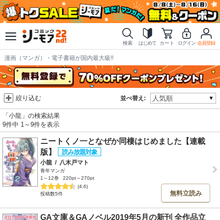
検索
はじめて
カート
ログイン
会員登録
漫画（マンガ）・電子書籍が国内最大級!!
絞り込む
並べ替え:
「小龍」の検索結果
9件中 1～9件を表示
ニートくノ一となぜか同棲はじめました【連載
版】
小龍
/
八木戸マト
青年マンガ
1～12巻
220pt～270pt
(4.6)
無料立読み
投稿数5件
GA文庫＆GAノベル2019年5月の新刊 全作品立