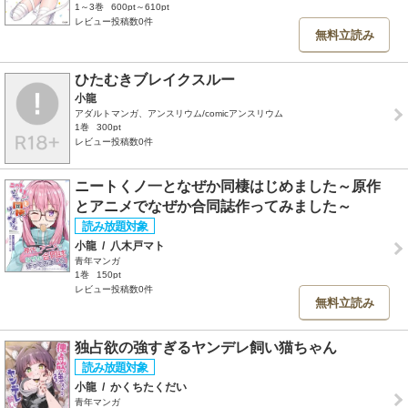
1～3巻
600pt～610pt
レビュー投稿数0件
無料立読み
ひたむきブレイクスルー
小龍
アダルトマンガ、アンスリウム/comicアンスリウム
1巻
300pt
レビュー投稿数0件
ニートくノ一となぜか同棲はじめました～原作
とアニメでなぜか合同誌作ってみました～
小龍
/
八木戸マト
青年マンガ
1巻
150pt
レビュー投稿数0件
無料立読み
独占欲の強すぎるヤンデレ飼い猫ちゃん
小龍
/
かくちたくだい
青年マンガ