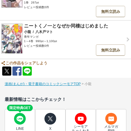
1巻
267pt
レビュー投稿数0件
無料立読み
ニートくノ一となぜか同棲はじめました
小龍
/
八木戸マト
青年マンガ
1～4巻
990pt～1,100pt
レビュー投稿数0件
無料立読み
この作品をシェアしよう
漫画(まんが)・電子書籍のコミックシーモアTOP
小龍
最新情報はここからチェック！
限定特典GET
シーモア
メルマガ
LINE
X
ちゃんねる
登録