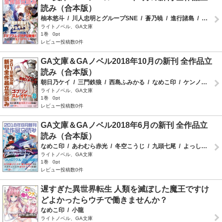
読み（合本版）
柚本悠斗
/
川人忠明とグループSNE
/
蒼乃暁
/
進行諸島
/
白石新
ライトノベル、GA文庫
1巻
0pt
レビュー投稿数0件
GA文庫＆GAノベル2018年10月の新刊 全作品立
読み（合本版）
朝日乃ケイ
/
三門鉄狼
/
西島ふみかる
/
なめこ印
/
ケンノジ
/
蝸
ライトノベル、GA文庫
1巻
0pt
レビュー投稿数0件
GA文庫＆GAノベル2018年6月の新刊 全作品立
読み（合本版）
なめこ印
/
あわむら赤光
/
冬空こうじ
/
九頭七尾
/
よっしゃあっ！
ライトノベル、GA文庫
1巻
0pt
レビュー投稿数0件
遅すぎた異世界転生 人類を滅ぼした魔王ですけ
どよかったらウチで働きませんか？
なめこ印
/
小龍
ライトノベル、GA文庫