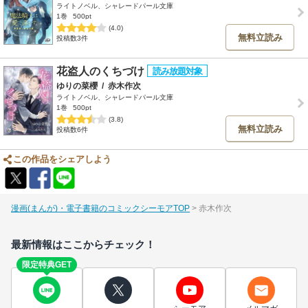
ライトノベル、シャレードパール文庫
1巻
500pt
(4.0)
無料立読み
投稿数3件
花盗人のくちづけ
ゆりの菜櫻
/
赤木作次
ライトノベル、シャレードパール文庫
1巻
500pt
(3.8)
無料立読み
投稿数6件
この作品をシェアしよう
漫画(まんが)・電子書籍のコミックシーモアTOP
赤木作次
最新情報はここからチェック！
限定特典GET