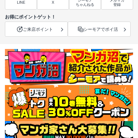
シーモア
メルマガ
LINE
X
ちゃんねる
登録
お得にポイントゲット！
ご来店ポイント
シーモアでポイ活