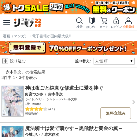
検索
はじめて
カート
ログイン
会員登録
漫画（マンガ）・電子書籍が国内最大級!!
絞り込む
並べ替え:
「赤木作次」の検索結果
3件中 1～3件を表示
神は夜ごと純真な修道士に愛を捧ぐ
釘宮つかさ
/
赤木作次
ライトノベル、シャレードパール文庫
1巻
500pt
(4.1)
無料立読み
投稿数9件
魔法騎士は愛で蕩かす～黒飛獣と黄金の翼～
今城けい
/
赤木作次