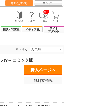
無料会員登録
ログイン
UP!
はじめて
ヘルプ
PT購入
カート
ライト
雑誌・写真集
メディア化
アダルト
並べ替え:
!?～ コミック版
購入ページへ
無料立読み