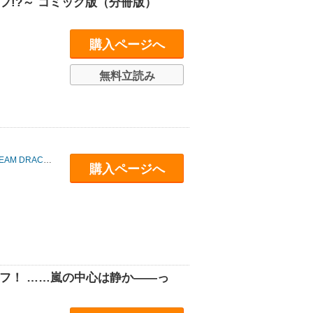
フ!?～ コミック版（分冊版）
購入ページへ
無料立読み
EAM DRACO
/
桝多またたび
/
藤居にこ
/
春夏冬エ
/
Ｙ．Ａ
/
針谷慶太
/
空野
購入ページへ
フ！ ……嵐の中心は静か――っ