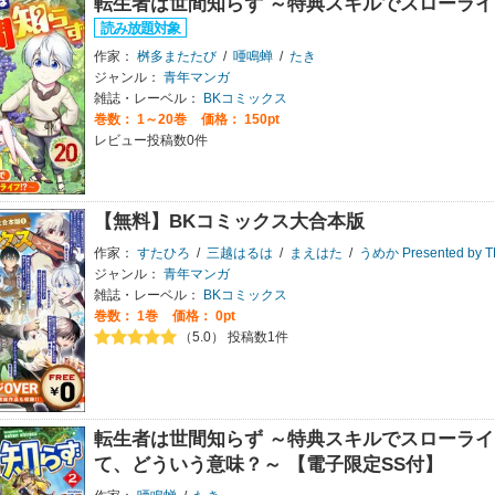
転生者は世間知らず ～特典スキルでスローライ
作家：
桝多またたび
/
唖鳴蝉
/
たき
ジャンル：
青年マンガ
雑誌・レーベル：
BKコミックス
巻数：
1～20巻
価格： 150pt
レビュー投稿数0件
【無料】BKコミックス大合本版
作家：
すたひろ
/
三越はるは
/
まえはた
/
うめか Presented by T
ジャンル：
青年マンガ
雑誌・レーベル：
BKコミックス
巻数：
1巻
価格： 0pt
（5.0） 投稿数1件
転生者は世間知らず ～特典スキルでスローライ
て、どういう意味？～ 【電子限定SS付】