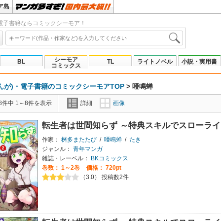
ア島
電子書籍ならコミックシーモア！
シーモア
BL
TL
ライトノベル
小説・実用書
コミックス
んが)・電子書籍のコミックシーモアTOP
>
唖鳴蝉
8件中 1～8件を表示
詳細
画像
転生者は世間知らず ～特典スキルでスローライフ
作家：
桝多またたび
/
唖鳴蝉
/
たき
ジャンル：
青年マンガ
雑誌・レーベル：
BKコミックス
巻数：
1～2巻
価格： 720pt
（3.0） 投稿数2件