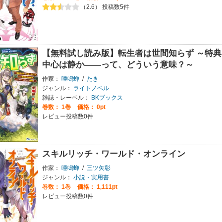
（2.6） 投稿数5件
【無料試し読み版】転生者は世間知らず ～特典
中心は静か――って、どういう意味？～
作家：
唖鳴蝉
/
たき
ジャンル：
ライトノベル
雑誌・レーベル：
BKブックス
巻数：
1巻
価格： 0pt
レビュー投稿数0件
スキルリッチ・ワールド・オンライン
作家：
唖鳴蝉
/
三ツ矢彰
ジャンル：
小説・実用書
巻数：
1巻
価格： 1,111pt
レビュー投稿数0件