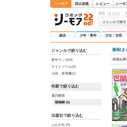
シーモア
読み放題
レビュー
シーモ
漫画（まんが）・
ジャンルで探す
総合
少年・青年
少女・女性
漫画(ま
ジャンルで絞り込む
検索結果
青年マンガ(4)
ライトノベル(3)
小説・実用書(1)
作家で絞り込む
選択解除
唖鳴蝉 (8)
出版社で絞り込む
ぶんか社 (5)