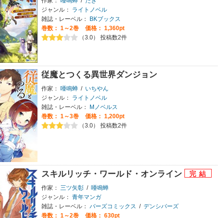
作家：
唖鳴蝉
/
たき
ジャンル：
ライトノベル
雑誌・レーベル：
BKブックス
巻数：
1～2巻
価格： 1,360pt
（3.0） 投稿数2件
従魔とつくる異世界ダンジョン
作家：
唖鳴蝉
/
いちやん
ジャンル：
ライトノベル
雑誌・レーベル：
Mノベルス
巻数：
1～3巻
価格： 1,200pt
（3.0） 投稿数2件
スキルリッチ・ワールド・オンライン
作家：
三ツ矢彰
/
唖鳴蝉
ジャンル：
青年マンガ
雑誌・レーベル：
バーズコミックス
/
デンシバーズ
巻数：
1～2巻
価格： 630pt