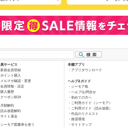
会員サービス
本棚アプリ
新規会員登録
アプリダウンロード
ポイント購入
メルマガ確認・変更
ヘルプ&ガイド
会員情報・設定
シーモア島
購入履歴
ヘルプ/お問合せ
クーポンBOX
初めての方へ
ご利用ガイド（シーモア）
月額解約
ご利用ガイド（読み放題）
読み放題解約
作品のリクエスト
サイト退会
推奨環境
シーモア図書券を使う
サイトマップ