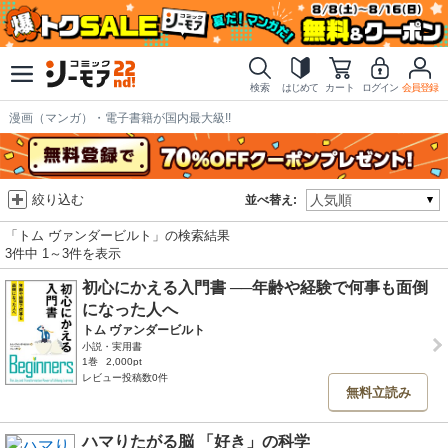
検索
はじめて
カート
ログイン
会員登録
漫画（マンガ）・電子書籍が国内最大級!!
絞り込む
並べ替え:
「トム ヴァンダービルト」の検索結果
3件中 1～3件を表示
初心にかえる入門書 ──年齢や経験で何事も面倒
になった人へ
トム ヴァンダービルト
小説・実用書
1巻
2,000pt
レビュー投稿数0件
無料立読み
ハマりたがる脳 「好き」の科学