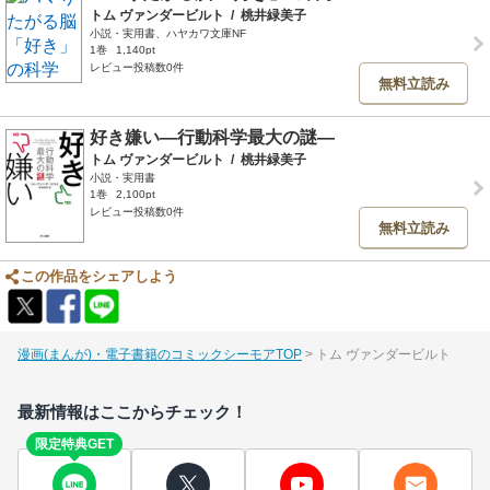
トム ヴァンダービルト
/
桃井緑美子
小説・実用書、ハヤカワ文庫NF
1巻
1,140pt
レビュー投稿数0件
無料立読み
好き嫌い―行動科学最大の謎―
トム ヴァンダービルト
/
桃井緑美子
小説・実用書
1巻
2,100pt
レビュー投稿数0件
無料立読み
この作品をシェアしよう
漫画(まんが)・電子書籍のコミックシーモアTOP
トム ヴァンダービルト
最新情報はここからチェック！
限定特典GET