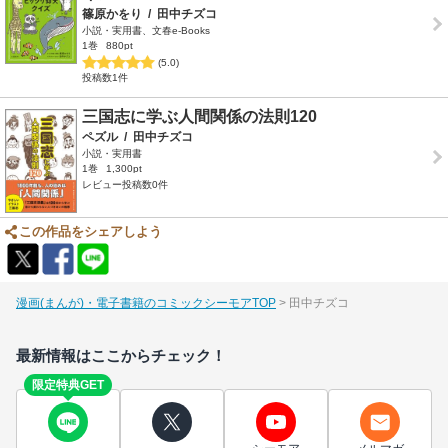
篠原かをり
/
田中チズコ
小説・実用書、文春e-Books
1巻
880pt
(5.0)
投稿数1件
三国志に学ぶ人間関係の法則120
ペズル
/
田中チズコ
小説・実用書
1巻
1,300pt
レビュー投稿数0件
この作品をシェアしよう
漫画(まんが)・電子書籍のコミックシーモアTOP
田中チズコ
最新情報はここからチェック！
限定特典GET