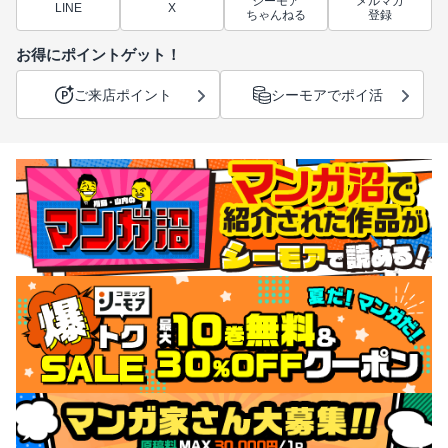
シーモア
メルマガ
LINE
X
ちゃんねる
登録
お得にポイントゲット！
ご来店ポイント
シーモアでポイ活