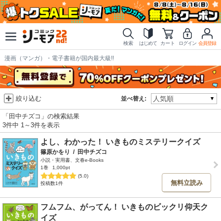
検索
はじめて
カート
ログイン
会員登録
漫画（マンガ）・電子書籍が国内最大級!!
絞り込む
並べ替え:
「田中チズコ」の検索結果
3件中 1～3件を表示
よし、わかった！ いきものミステリークイズ
篠原かをり
/
田中チズコ
小説・実用書、文春e-Books
1巻
1,000pt
(5.0)
無料立読み
投稿数1件
フムフム、がってん！ いきものビックリ仰天ク
イズ