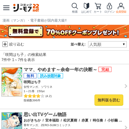
検索
はじめて
カート
ログイン
会員登録
漫画（マンガ）・電子書籍が国内最大級!!
絞り込む
並べ替え:
「咲間はち子」の検索結果
7件中 1～7件を表示
ママ、やめます～余命一年の決断～
咲間はち子
女性マンガ、ソワリネ
1～21巻
150pt
(4.2)
無料版を読む
投稿数396件
思い出TVゲーム物語
おがきちか
/
宮本福助
/
松沢夏樹
/
赤夏
/
時任奏
/
小杉繭
/
タチ
青年マンガ、ZERO-SUMコミックス