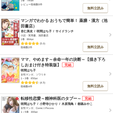
1巻
780pt
レビュー投稿数0件
無料立読み
マンガでわかる おうちで簡単！ 薬膳・漢方（池
田書店）
杏仁美友
/
咲間はち子
/
サイドランチ
小説・実用書、池田書店
1巻
864pt
(5.0)
無料立読み
投稿数2件
ママ、やめます～余命一年の決断～【描き下ろ
しおまけ付き特装版】
咲間はち子
女性マンガ、ソワリネ
1～3巻
650pt
(4.5)
無料立読み
投稿数4件
転移性恋愛～精神科医のタブー～
咲間はち子
/
小野寺ひかり
/
木原飛鳥
/
都築みやこ
女性マンガ、Comic☆Pecora
1～5巻
300pt