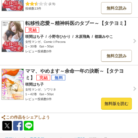
(2.5)
無料立読み
投稿数13件
転移性恋愛～精神科医のタブー～【タテヨミ】
咲間はち子
/
小野寺ひかり
/
木原飛鳥
/
都築みやこ
女性マンガ、Comic☆Pecora
1～30巻
0pt～50pt
レビュー投稿数0件
無料立読み
ママ、やめます～余命一年の決断～【タテヨ
ミ】
咲間はち子
女性マンガ、ソワリネ
1～42巻
0pt～50pt
レビュー投稿数0件
無料版を読む
この作品をシェアしよう