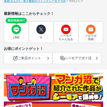
漫画(まんが)・電子書籍のコミックシーモアTOP
咲間はち子
最新情報はここからチェック！
限定特典GET
シーモア
メルマガ
LINE
X
ちゃんねる
登録
お得にポイントゲット！
ご来店ポイント
シーモアでポイ活