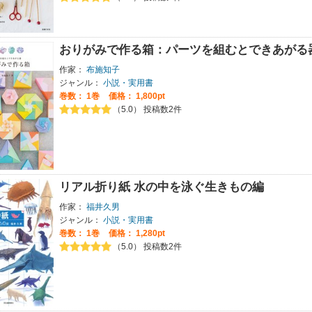
おりがみで作る箱：パーツを組むとできあがる
作家：
布施知子
ジャンル：
小説・実用書
巻数：
1巻
価格： 1,800pt
（5.0） 投稿数2件
リアル折り紙 水の中を泳ぐ生きもの編
作家：
福井久男
ジャンル：
小説・実用書
巻数：
1巻
価格： 1,280pt
（5.0） 投稿数2件