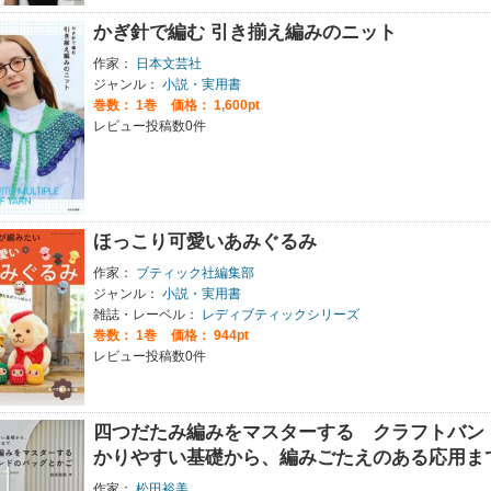
かぎ針で編む 引き揃え編みのニット
作家：
日本文芸社
ジャンル：
小説・実用書
巻数：
1巻
価格： 1,600pt
レビュー投稿数0件
ほっこり可愛いあみぐるみ
作家：
ブティック社編集部
ジャンル：
小説・実用書
雑誌・レーベル：
レディブティックシリーズ
巻数：
1巻
価格： 944pt
レビュー投稿数0件
四つだたみ編みをマスターする クラフトバン
かりやすい基礎から、編みごたえのある応用ま
作家：
松田裕美