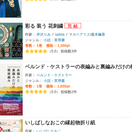
彩る 装う 花刺繍
作家：
井沢りみ
/
salvia
/
マカベアリス/森本繭香
ジャンル：
小説・実用書
巻数：
1巻
価格： 1,300pt
（5.0） 投稿数3件
ベルンド・ケストラーの表編みと裏編みだけの模
作家：
ベルンド・ケストラー
ジャンル：
小説・実用書
巻数：
1巻
価格： 1,600pt
（5.0） 投稿数2件
いしばしなおこの縁起物折り紙
作家：
いしばしなおこ