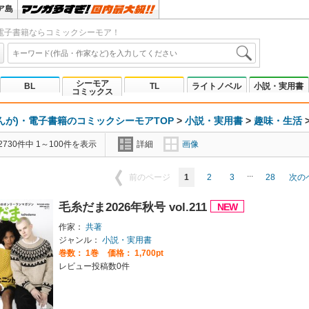
ア島
電子書籍ならコミックシーモア！
シーモア
BL
TL
ライトノベル
小説・実用書
コミックス
んが)・電子書籍のコミックシーモアTOP
>
小説・実用書
>
趣味・生活
730件中 1～100件を表示
詳細
画像
...
1
2
3
28
前のページ
次の
毛糸だま2026年秋号 vol.211
作家：
共著
ジャンル：
小説・実用書
巻数：
1巻
価格： 1,700pt
レビュー投稿数0件