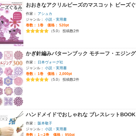
おおきなアクリルビーズのマスコット ビーズぐ
作家：
アシュカ
ジャンル：
小説・実用書
巻数：
1巻
価格： 520pt
（5.0） 投稿数2件
かぎ針編みパターンブック モチーフ・エジング3
作家：
日本ヴォーグ社
ジャンル：
小説・実用書
巻数：
1巻
価格： 2,000pt
（5.0） 投稿数2件
ハンドメイドでおしゃれな ブレスレットBOOK
作家：
阪本敬子
ジャンル：
小説・実用書
巻数：
1～2巻
価格： 950pt