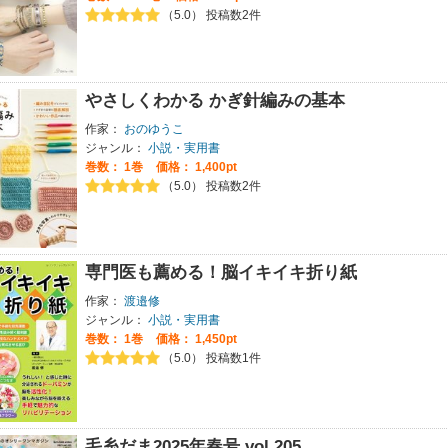
（5.0） 投稿数2件
やさしくわかる かぎ針編みの基本
作家：
おのゆうこ
ジャンル：
小説・実用書
巻数：
1巻
価格： 1,400pt
（5.0） 投稿数2件
専門医も薦める！脳イキイキ折り紙
作家：
渡邉修
ジャンル：
小説・実用書
巻数：
1巻
価格： 1,450pt
（5.0） 投稿数1件
毛糸だま2025年春号 vol.205