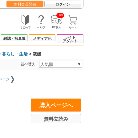
無料会員登録
ログイン
UP!
はじめて
ヘルプ
PT購入
カート
ライト
雑誌・写真集
メディア化
アダルト
>
暮らし・生活
> 裁縫
並べ替え:
ページ
購入ページへ
無料立読み