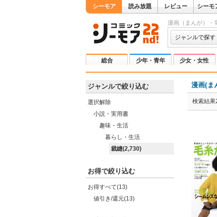
シーモア
読み放題
レビュー
シーモ
漫画（まんが）・
ジャンルで探す
総合
少年・青年
少女・女性
漫画(ま
ジャンルで絞り込む
検索結果2
選択解除
小説・実用書
趣味・生活
暮らし・生活
裁縫(2,730)
お得で絞り込む
お得すべて(13)
値引き/還元(13)