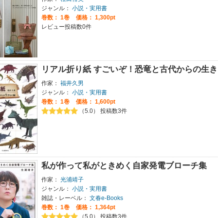
ジャンル：
小説・実用書
巻数：
1巻
価格： 1,300pt
レビュー投稿数0件
リアル折り紙 すごいぞ！恐竜と古代からの生き
作家：
福井久男
ジャンル：
小説・実用書
巻数：
1巻
価格： 1,600pt
（5.0） 投稿数3件
私が作って私がときめく自家発電ブローチ集
作家：
光浦靖子
ジャンル：
小説・実用書
雑誌・レーベル：
文春e-Books
巻数：
1巻
価格： 1,364pt
（5.0） 投稿数3件