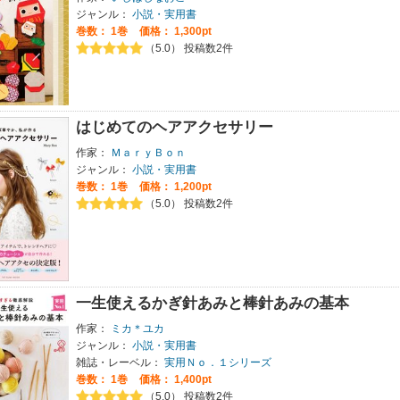
ジャンル：
小説・実用書
巻数：
1巻
価格： 1,300pt
（5.0） 投稿数2件
はじめてのヘアアクセサリー
作家：
ＭａｒｙＢｏｎ
ジャンル：
小説・実用書
巻数：
1巻
価格： 1,200pt
（5.0） 投稿数2件
一生使えるかぎ針あみと棒針あみの基本
作家：
ミカ＊ユカ
ジャンル：
小説・実用書
雑誌・レーベル：
実用Ｎｏ．１シリーズ
巻数：
1巻
価格： 1,400pt
（5.0） 投稿数2件