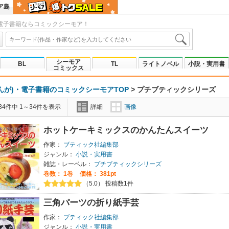
ア島
電子書籍ならコミックシーモア！
シーモア
BL
TL
ライトノベル
小説・実用書
コミックス
んが)・電子書籍のコミックシーモアTOP
>
プチブティックシリーズ
4件中 1～34件を表示
詳細
画像
ホットケーキミックスのかんたんスイーツ
作家：
ブティック社編集部
ジャンル：
小説・実用書
雑誌・レーベル：
プチブティックシリーズ
巻数：
1巻
価格： 381pt
（5.0） 投稿数1件
三角パーツの折り紙手芸
作家：
ブティック社編集部
ジャンル：
小説・実用書