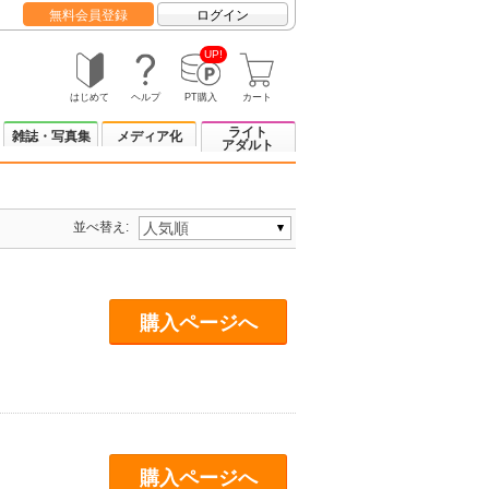
無料会員登録
ログイン
UP!
はじめて
ヘルプ
PT購入
カート
ライト
雑誌・写真集
メディア化
アダルト
並べ替え:
購入ページへ
購入ページへ