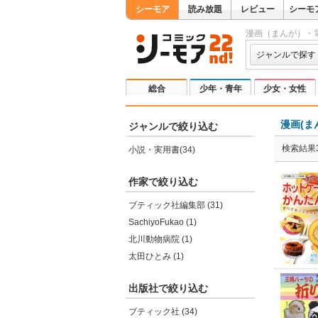
シーモア
読み放題
レビュー
シーモ
漫画（まんが）・
ジャンルで探す
総合
少年・青年
少女・女性
漫画(ま
ジャンルで絞り込む
検索結果3
小説・実用書(34)
作家で絞り込む
ブティック社編集部 (31)
SachiyoFukao (1)
北川動物病院 (1)
太田ひとみ (1)
出版社で絞り込む
ブティック社 (34)