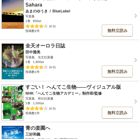
Sahara
あまのゆうき
/
BlueLabel
写真集
1巻
800pt
(4.0)
無料立読み
投稿数2件
全天オーロラ日誌
田中雅美
写真集、光文社新書
1巻
1,800pt
(4.0)
無料立読み
投稿数1件
すごい！ へんてこ生物――ヴィジュアル版
NHK「へんてこ生物アカデミー」制作班/監修
写真集、祥伝社新書
1巻
1,000pt
(4.0)
無料立読み
投稿数1件
青の楽園へ
三好和義