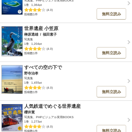
写真集、PHPビジュアル実用BOOKS
1巻
1,364pt
(4.0)
無料立読み
投稿数1件
世界遺産 小笠原
榊原透雄
/
福田素子
写真集
1巻
1,204pt
(4.0)
無料立読み
投稿数1件
すべての空の下で
野寺治孝
写真集
1巻
1,455pt
(4.0)
無料立読み
投稿数1件
人気鉄道でめぐる世界遺産
櫻井寛
写真集、PHPビジュアル実用BOOKS
1巻
1,273pt
(4.0)
無料立読み
投稿数1件