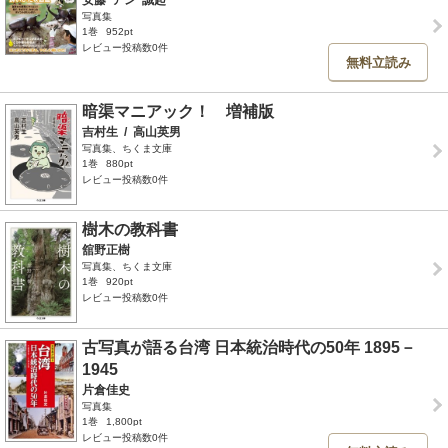
安藤“アン”誠起
写真集
1巻
952pt
レビュー投稿数0件
無料立読み
暗渠マニアック！ 増補版
吉村生
/
高山英男
写真集、ちくま文庫
1巻
880pt
レビュー投稿数0件
樹木の教科書
舘野正樹
写真集、ちくま文庫
1巻
920pt
レビュー投稿数0件
古写真が語る台湾 日本統治時代の50年 1895－
1945
片倉佳史
写真集
1巻
1,800pt
レビュー投稿数0件