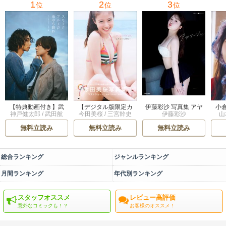
1
2
3
位
位
位
伊藤彩沙 写真集 アヤ
【特典動画付き】武
【デジタル版限定カ
小
伊藤彩沙
神戸健太郎
/
武田航
今田美桜
/
三宮幹史
山
サージュ
田航平＆渋谷謙人 ス
ット付き】今田美桜
平
/
渋谷謙人
モークブルーの雨の
写真集 ラストショッ
無料立読み
無料立読み
無料立読み
ち晴れ ドラマ公式デ
ト
ジタル写真集
総合ランキング
ジャンルランキング
月間ランキング
年代別ランキング
スタッフオススメ
レビュー高評価
意外なコミックも！？
お客様のオススメ！