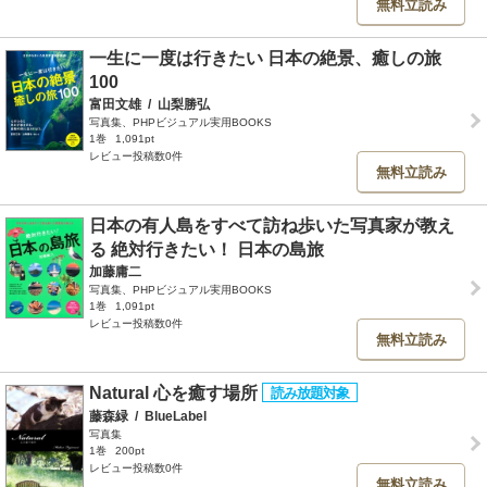
無料立読み
一生に一度は行きたい 日本の絶景、癒しの旅
100
富田文雄
/
山梨勝弘
写真集、PHPビジュアル実用BOOKS
1巻
1,091pt
レビュー投稿数0件
無料立読み
日本の有人島をすべて訪ね歩いた写真家が教え
る 絶対行きたい！ 日本の島旅
加藤庸二
写真集、PHPビジュアル実用BOOKS
1巻
1,091pt
レビュー投稿数0件
無料立読み
Natural 心を癒す場所
藤森緑
/
BlueLabel
写真集
1巻
200pt
レビュー投稿数0件
無料立読み