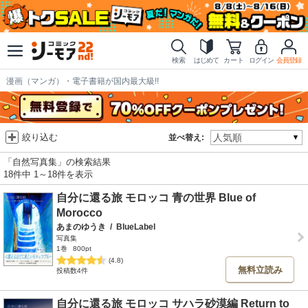
検索
はじめて
カート
ログイン
会員登録
漫画（マンガ）・電子書籍が国内最大級!!
絞り込む
並べ替え:
「自然写真集」の検索結果
18件中 1～18件を表示
自分に還る旅 モロッコ 青の世界 Blue of
Morocco
あまのゆうき
/
BlueLabel
写真集
1巻
800pt
(4.8)
無料立読み
投稿数4件
自分に還る旅 モロッコ サハラ砂漠編 Return to