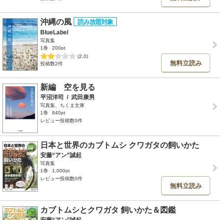
沖縄の風
BlueLabel
写真集
1巻
200pt
(2.0)
無料立読み
投稿数2件
新編 空を見る
平沼洋司
/
武田康男
写真集、ちくま文庫
1巻
840pt
レビュー投稿数0件
日本と世界のカブトムシ クワガタの飼いかた
安藤“アン”誠起
写真集
1巻
1,000pt
レビュー投稿数0件
無料立読み
カブトムシとクワガタ 飼いかた＆図鑑