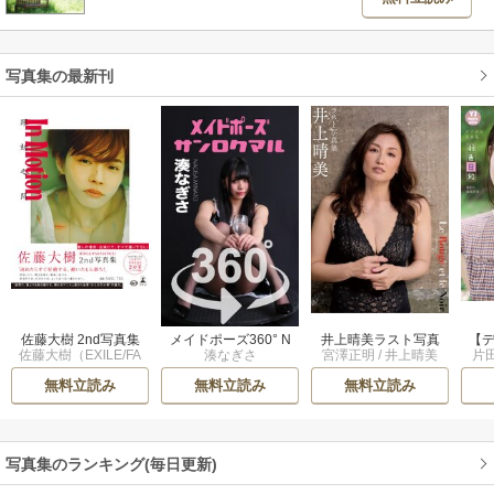
写真集の最新刊
佐藤大樹 2nd写真集
メイドポーズ360° N
井上晴美ラスト写真
【デ
佐藤大樹（EXILE/FA
湊なぎさ
宮澤正明
/
井上晴美
片
『In Motion』【電子
o.012 湊なぎさ 1巻
集 Ｌｅ Ｒｏｕｇ
HO
NTASTICS）
限定動画特典付き】
ｅ ｅｔ ｌｅ Ｎ
陽
無料立読み
無料立読み
無料立読み
1巻
ｏｉｒ 1巻
写真集のランキング(毎日更新)