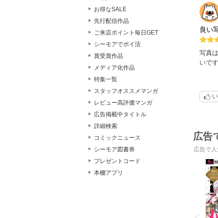
お得なSALE
先行配信作品
良い
ご来店ポイント毎日GET
シーモアでポイ活
写真
賞受賞作品
いで
メディア化作品
特集一覧
スタッフオススメマンガ
い
レビュー高評価マンガ
広告掲載中タイトル
詳細検索
広告
コミックニュース
シーモア図書券
広告で人
プレゼントコード
本棚アプリ
o
v