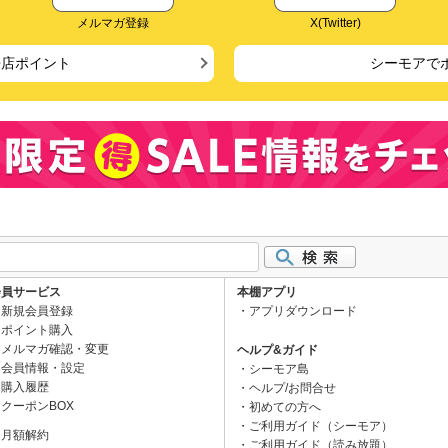
メルマガ登録
X(Twitter)
来店ポイント
シーモアで
会員サービス
本棚アプリ
新規会員登録
アプリダウンロード
ポイント購入
メルマガ確認・変更
ヘルプ&ガイド
会員情報・設定
シーモア島
購入履歴
ヘルプ/お問合せ
クーポンBOX
初めての方へ
ご利用ガイド（シーモア）
月額解約
ご利用ガイド（読み放題）