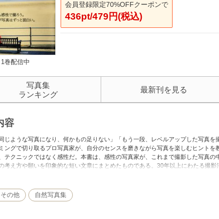
会員登録限定70%OFFクーポンで
436pt/479円(税込)
1巻配信中
写真集
最新刊を見る
ランキング
内容
同じような写真になり、何かもの足りない」「もう一段、レベルアップした写真を
ミングで切り取るプロ写真家が、自分のセンスを磨きながら写真を楽しむヒントを
、テクニックではなく感性だ。本書は、感性の写真家が、これまで撮影した写真の
の考え方や願いを印象的な短い文章にまとめたものである。30年以上にわたる撮影活
孝の究極のベストセレクション」として価値ある写真集でもあり、写真を愛するす
地球の「すべての空の下で」起こっている出来事を、写真に撮ることができる。そ
なのだ。
・その他
自然写真集