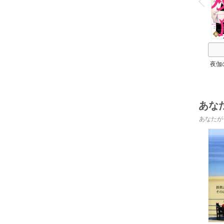
P
r
e
i
u
夜伽
の
あな
あなたが