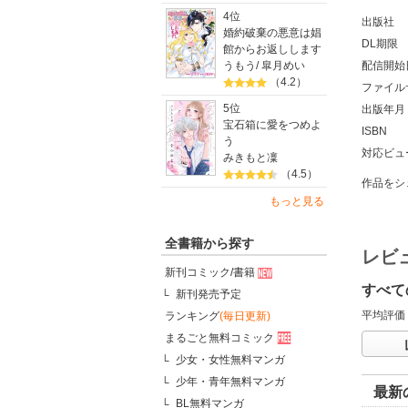
4位
出版社
婚約破棄の悪意は娼
DL期限
館からお返しします
うもう
/
皐月めい
配信開始
（4.2）
ファイル
5位
出版年月
宝石箱に愛をつめよ
ISBN
う
対応ビュ
みきもと凜
（4.5）
作品をシ
もっと見る
全書籍から探す
レビ
新刊コミック/書籍
すべて
新刊発売予定
平均評価
ランキング
(毎日更新)
まるごと無料コミック
少女・女性無料マンガ
少年・青年無料マンガ
最新
BL無料マンガ