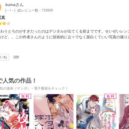
kuma
さん
(－/－)
総レビュー数：7269件
写真
はわりとろのがすきだったのはデジタルが出てくる前までです。せいぜいレン
すけど、。この作者さんのように技術的に云々でなく面白くていい写真の撮り
いね
0件
で人気の作品！
気の漫画（マンガ）・電子書籍をチェック！
無料
無料
s