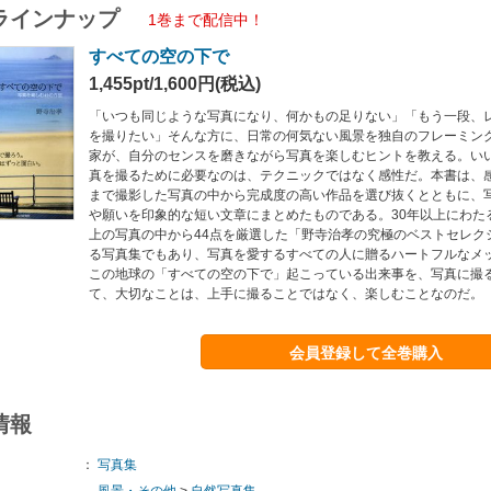
ラインナップ
1巻まで配信中！
すべての空の下で
1,455pt/1,600円(税込)
「いつも同じような写真になり、何かもの足りない」「もう一段、
を撮りたい」そんな方に、日常の何気ない風景を独自のフレーミン
家が、自分のセンスを磨きながら写真を楽しむヒントを教える。い
真を撮るために必要なのは、テクニックではなく感性だ。本書は、
まで撮影した写真の中から完成度の高い作品を選び抜くとともに、
や願いを印象的な短い文章にまとめたものである。30年以上にわた
上の写真の中から44点を厳選した「野寺治孝の究極のベストセレク
る写真集でもあり、写真を愛するすべての人に贈るハートフルなメ
この地球の「すべての空の下で」起こっている出来事を、写真に撮
て、大切なことは、上手に撮ることではなく、楽しむことなのだ。
会員登録して全巻購入
情報
：
写真集