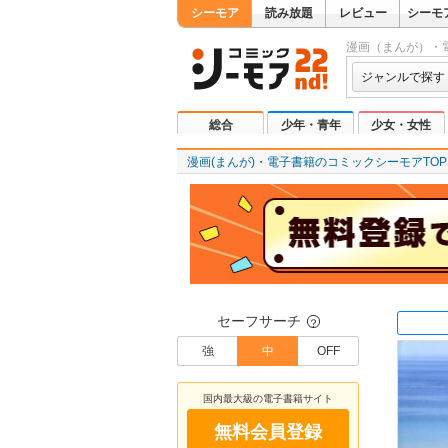
シーモア
読み放題
レビュー
シーモ
漫画（まんが）・
ジャンルで探す
総合
少年・青年
少女・女性
漫画(まんが)・電子書籍のコミックシーモアTOP
セーフサーチ
？
強
中
OFF
国内最大級の電子書籍サイト
無料会員登録