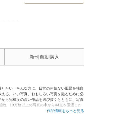
新刊自動購入
撮りたい」そんな方に、日常の何気ない風景を独自
教える。いい写真、おもしろい写真を撮るために必
中から完成度の高い作品を選び抜くとともに、写真
動、10万枚以上の写真の中から44点を厳選した
べての人に贈るハートフルなメッセージ集でもあ
作品情報をもっと見る
して、大切なことは、上手に撮ることではなく、楽