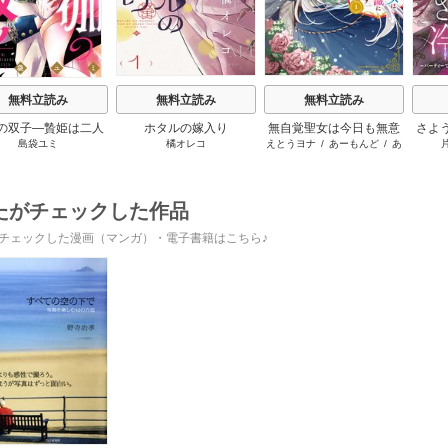
無料立読み
無料立読み
無料立読み
の双子―贄姫は二人
ホタルの嫁入り
無自覚聖女は今日も無意
さよ
島袋ユミ
橘オレコ
えとうヨナ
/
あーもんど
/
あ
王子に愛される―
識に力を垂れ流す ～公
活 
んべよしろう
爵家の落ちこぼれ令嬢、
けて
嫁ぎ先で幸せを掴み取る
～
たがチェックした作品
チェックした漫画（マンガ）・電子書籍はこちら♪