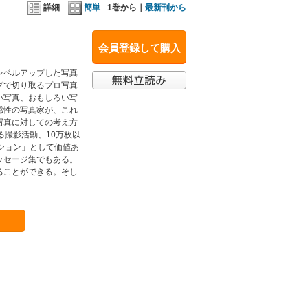
詳細
簡単
1巻から｜
最新刊から
会員登録して購入
レベルアップした写真
グで切り取るプロ写真
い写真、おもしろい写
感性の写真家が、これ
写真に対しての考え方
る撮影活動、10万枚以
ション」として価値あ
ッセージ集でもある。
ることができる。そし