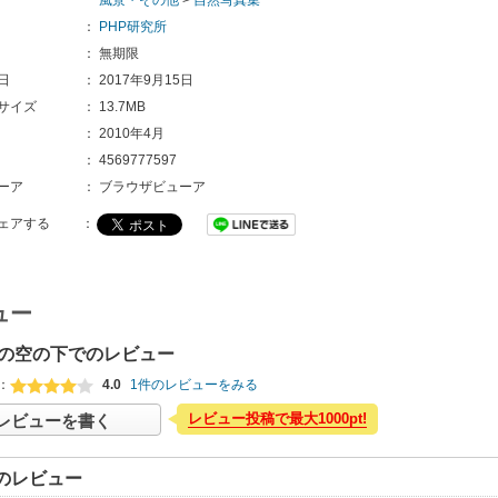
風景・その他
>
自然写真集
：
PHP研究所
：
無期限
日
：
2017年9月15日
サイズ
：
13.7MB
：
2010年4月
：
4569777597
ーア
：
ブラウザビューア
ェアする
：
ュー
の空の下でのレビュー
：
4.0
1件のレビューをみる
レビュー投稿で最大1000pt!
レビューを書く
のレビュー