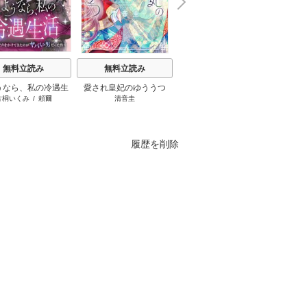
N
x
e
t
無料立読み
無料立読み
無料立読み
うなら、私の冷遇生
愛され皇妃のゆううつ
主人恋日記
もう興
片桐いくみ
/
頼爾
清音圭
吉永ゆう
和泉
～パーティーで声をか
れた令
きたのがヤバい男だ
った件
履歴を削除