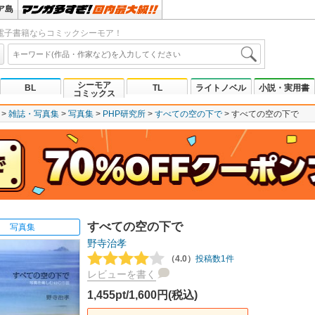
ア島
電子書籍ならコミックシーモア！
シーモア
BL
TL
ライトノベル
小説・実用書
コミックス
雑誌・写真集
写真集
PHP研究所
すべての空の下で
すべての空の下で
すべての空の下で
写真集
野寺治孝
（4.0）
投稿数1件
レビューを書く
1,455pt/1,600円(税込)