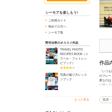
シーモアを楽しもう!
ご利用ガイド
初めての方へ
シーモア島
野寺治孝のオススメ作品
TRAVEL PHOTO
RECIPES BOOK（ト
ラベル・フォトレシ
作品
ピブック）
「いつも
写真の撮り方レッス
のフレー
ンブック
要なのは
に対して
「野寺治
る。この
しむこと
もっと見る
風景