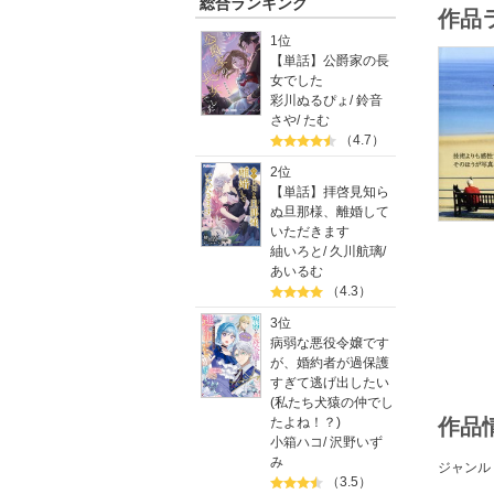
総合ランキング
作品
1位
【単話】公爵家の長
女でした
彩川ぬるぴょ
/
鈴音
さや
/
たむ
（4.7）
2位
【単話】拝啓見知ら
ぬ旦那様、離婚して
いただきます
紬いろと
/
久川航璃
/
あいるむ
（4.3）
3位
病弱な悪役令嬢です
が、婚約者が過保護
すぎて逃げ出したい
(私たち犬猿の仲でし
たよね！？)
作品
小箱ハコ
/
沢野いず
み
ジャンル
（3.5）