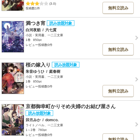
(3.0)
無料立読み
投稿数1件
満つき宵
白河夜舫
/
六七質
小説・実用書、一二三文庫
1巻
850pt
レビュー投稿数0件
無料立読み
桜の嫁入り
朱音ゆうひ
/
庭春樹
小説・実用書、一二三文庫
1巻
850pt
レビュー投稿数0件
無料立読み
京都御幸町かりそめ夫婦のお結び屋さん
卯月みか
/
domco.
ライトノベル、一二三文庫
1～2巻
760pt
レビュー投稿数0件
無料立読み