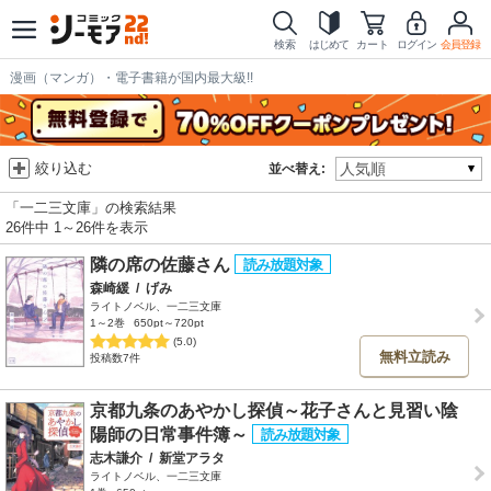
検索
はじめて
カート
ログイン
会員登録
漫画（マンガ）・電子書籍が国内最大級!!
絞り込む
並べ替え:
「一二三文庫」の検索結果
26件中 1～26件を表示
隣の席の佐藤さん
森崎緩
/
げみ
ライトノベル、一二三文庫
1～2巻
650pt～720pt
(5.0)
無料立読み
投稿数7件
京都九条のあやかし探偵～花子さんと見習い陰
陽師の日常事件簿～
志木謙介
/
新堂アラタ
ライトノベル、一二三文庫