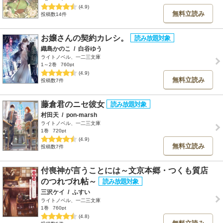
(4.9)
無料立読み
投稿数14件
お嬢さんの契約カレシ。
織島かのこ
/
白谷ゆう
ライトノベル、一二三文庫
1～2巻
760pt
(4.9)
無料立読み
投稿数7件
藤倉君のニセ彼女
村田天
/
pon-marsh
ライトノベル、一二三文庫
1巻
720pt
(4.9)
無料立読み
投稿数7件
付喪神が言うことには～文京本郷・つくも質店
のつれづれ帖～
三沢ケイ
/
ふすい
ライトノベル、一二三文庫
1巻
760pt
(4.8)