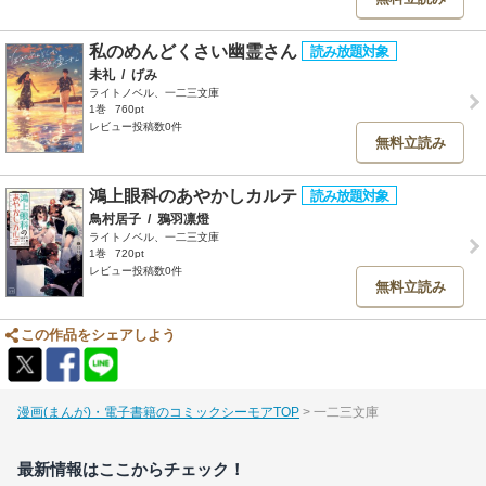
私のめんどくさい幽霊さん
未礼
/
げみ
ライトノベル、一二三文庫
1巻
760pt
レビュー投稿数0件
無料立読み
鴻上眼科のあやかしカルテ
鳥村居子
/
鴉羽凛燈
ライトノベル、一二三文庫
1巻
720pt
レビュー投稿数0件
無料立読み
この作品をシェアしよう
漫画(まんが)・電子書籍のコミックシーモアTOP
一二三文庫
最新情報はここからチェック！