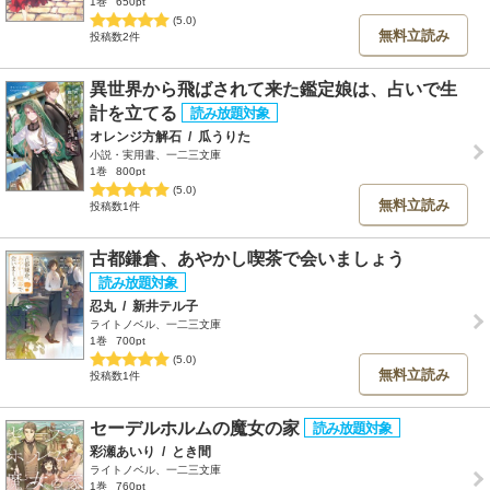
1巻
650pt
(5.0)
無料立読み
投稿数2件
異世界から飛ばされて来た鑑定娘は、占いで生
計を立てる
オレンジ方解石
/
瓜うりた
小説・実用書、一二三文庫
1巻
800pt
(5.0)
無料立読み
投稿数1件
古都鎌倉、あやかし喫茶で会いましょう
忍丸
/
新井テル子
ライトノベル、一二三文庫
1巻
700pt
(5.0)
無料立読み
投稿数1件
セーデルホルムの魔女の家
彩瀬あいり
/
とき間
ライトノベル、一二三文庫
1巻
760pt