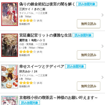
偽りの錬金術妃は後宮の闇を解く
三沢ケイ
/
きのこ姫
ライトノベル、一二三文庫
1巻
760pt
(4.0)
無料立読み
投稿数2件
宮廷書記官リットの優雅な生活
鷹野進
/
匈歌ハトリ
小説・実用書、一二三文庫
1～2巻
760pt～780pt
(4.0)
無料立読み
投稿数2件
幸せスイーツとテディベア
卯月みか
/
24
ライトノベル、一二三文庫
1巻
760pt
(4.0)
無料立読み
投稿数1件
京都桜小径の喫茶店～神様のお願い叶えます～