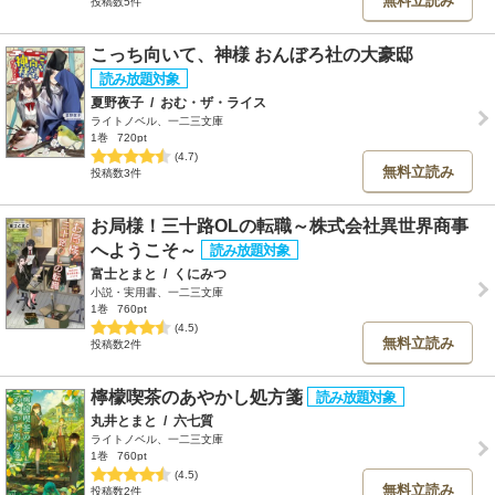
無料立読み
投稿数5件
こっち向いて、神様 おんぼろ社の大豪邸
夏野夜子
/
おむ・ザ・ライス
ライトノベル、一二三文庫
1巻
720pt
(4.7)
無料立読み
投稿数3件
お局様！三十路OLの転職～株式会社異世界商事
へようこそ～
富士とまと
/
くにみつ
小説・実用書、一二三文庫
1巻
760pt
(4.5)
無料立読み
投稿数2件
檸檬喫茶のあやかし処方箋
丸井とまと
/
六七質
ライトノベル、一二三文庫
1巻
760pt
(4.5)
無料立読み
投稿数2件