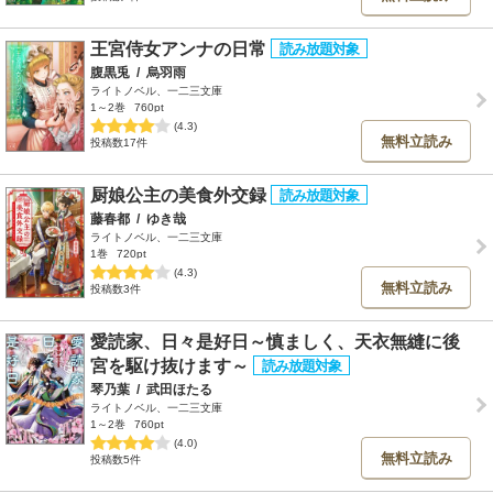
王宮侍女アンナの日常
腹黒兎
/
烏羽雨
ライトノベル、一二三文庫
1～2巻
760pt
(4.3)
無料立読み
投稿数17件
厨娘公主の美食外交録
藤春都
/
ゆき哉
ライトノベル、一二三文庫
1巻
720pt
(4.3)
無料立読み
投稿数3件
愛読家、日々是好日～慎ましく、天衣無縫に後
宮を駆け抜けます～
琴乃葉
/
武田ほたる
ライトノベル、一二三文庫
1～2巻
760pt
(4.0)
無料立読み
投稿数5件