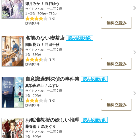
卯月みか
/
白谷ゆう
ライトノベル、一二三文庫
1～2巻
760pt～780pt
(4.0)
無料立読み
投稿数1件
名前のない喫茶店
園田樹乃
/
井田千秋
ライトノベル、一二三文庫
1巻
720pt
(3.7)
無料立読み
投稿数3件
自意識過剰探偵の事件簿
真摯夜紳士
/
ふすい
ライトノベル、一二三文庫
1巻
650pt
(3.0)
無料立読み
投稿数2件
お狐准教授の妖しい推理
藤春都
/
馬あぐり
ライトノベル、一二三文庫
1巻
760pt