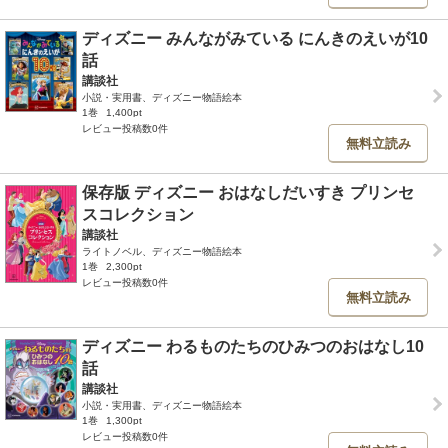
ディズニー みんながみている にんきのえいが10
話
講談社
小説・実用書、ディズニー物語絵本
1巻
1,400pt
レビュー投稿数0件
無料立読み
保存版 ディズニー おはなしだいすき プリンセ
スコレクション
講談社
ライトノベル、ディズニー物語絵本
1巻
2,300pt
レビュー投稿数0件
無料立読み
ディズニー わるものたちのひみつのおはなし10
話
講談社
小説・実用書、ディズニー物語絵本
1巻
1,300pt
レビュー投稿数0件