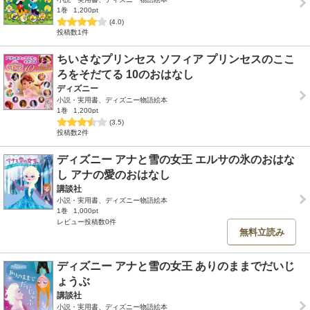
1巻
1,200pt
(4.0)
投稿数1件
ちいさなプリンセス ソフィア プリンセスのここ
ろをそだてる 10のおはなし
ディズニー
小説・実用書、ディズニー物語絵本
1巻
1,200pt
(3.5)
投稿数2件
ディズニー アナと雪の女王 エルサの氷のおはな
し アナの愛のおはなし
講談社
小説・実用書、ディズニー物語絵本
1巻
1,000pt
レビュー投稿数0件
無料立読み
ディズニー アナと雪の女王 ありのままでだいじ
ょうぶ
講談社
小説・実用書、ディズニー物語絵本