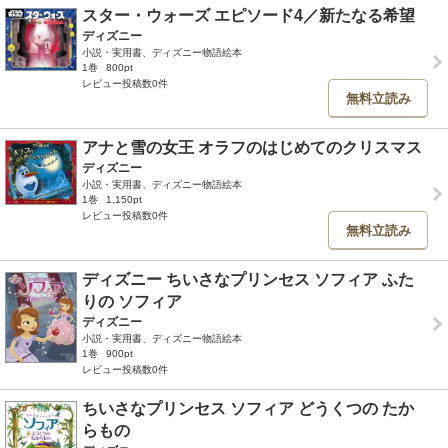
スター・ウォーズ エピソード4／新たなる希望
ディズニー
小説・実用書、ディズニー物語絵本
1巻
800pt
レビュー投稿数0件
無料立読み
アナと雪の女王 オラフのはじめてのクリスマス
ディズニー
小説・実用書、ディズニー物語絵本
1巻
1,150pt
レビュー投稿数0件
無料立読み
ディズニー ちいさなプリンセス ソフィア ふた
りの ソフィア
ディズニー
小説・実用書、ディズニー物語絵本
1巻
900pt
レビュー投稿数0件
ちいさなプリンセス ソフィア どうくつの たか
らもの