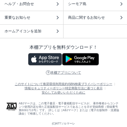
ヘルプ・お問合せ
シーモア島
重要なお知らせ
商品に関するお知らせ
ホームアイコンを追加
本棚アプリを無料ダウンロード！
本棚アプリについて
このサイトについて
推奨環境
利用規約
ISBN検索
プライバシーポリシー
情報セキュリティーポリシー
特定商取引法に基づく表示
安心してお使いいただくために
ABJマークは、この電子書店・電子書籍配信サービスが、 著作権者からコンテ
ンツ使用許諾を得た正規版配信サービスであることを示す登録商標（登録番号
第6091713号）です。 詳しくは［ABJマーク］または［電子出版制作・流通協
議会］で検索してください。
(C)NTTソルマーレ