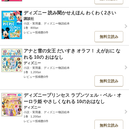
ディズニー 読み聞かせえほん わくわく2さい
講談社
小説・実用書、ディズニー物語絵本
1巻
800pt
レビュー投稿数0件
無料立読み
アナと雪の女王 だいすき オラフ！ えがおに な
れる 10の おはなし
ディズニー
小説・実用書、ディズニー物語絵本
1巻
1,200pt
レビュー投稿数0件
無料立読み
ディズニープリンセス ラプンツェル・ベル・オ
ーロラ姫 やさしくなれる 10のおはなし
ディズニー
小説・実用書、ディズニー物語絵本
1巻
1,200pt
レビュー投稿数0件
無料立読み