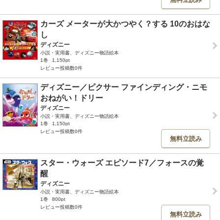
カーズ メーターが大かつやく？する 10のおはな
し
ディズニー
小説・実用書、ディズニー物語絵本
1巻
1,150pt
レビュー投稿数0件
ディズニー／ピクサー ファインディング・ニモ
おねがい！ドリー
ディズニー
小説・実用書、ディズニー物語絵本
1巻
1,150pt
レビュー投稿数0件
無料立読み
スター・ウォーズ エピソード7／フォースの覚
醒
ディズニー
小説・実用書、ディズニー物語絵本
1巻
800pt
レビュー投稿数0件
無料立読み