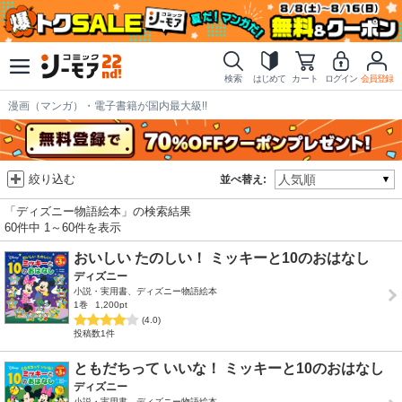
検索
はじめて
カート
ログイン
会員登録
漫画（マンガ）・電子書籍が国内最大級!!
絞り込む
並べ替え:
「ディズニー物語絵本」の検索結果
60件中 1～60件を表示
おいしい たのしい！ ミッキーと10のおはなし
ディズニー
小説・実用書、ディズニー物語絵本
1巻
1,200pt
(4.0)
投稿数1件
ともだちって いいな！ ミッキーと10のおはなし
ディズニー
小説・実用書、ディズニー物語絵本