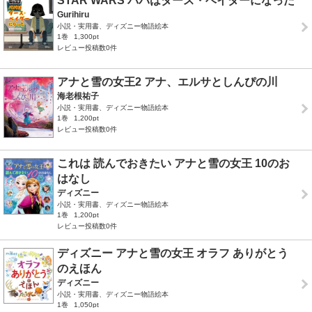
STAR WARS パパはダース・ベイダーになった
Gurihiru
小説・実用書、ディズニー物語絵本
1巻
1,300pt
レビュー投稿数0件
アナと雪の女王2 アナ、エルサとしんぴの川
海老根祐子
小説・実用書、ディズニー物語絵本
1巻
1,200pt
レビュー投稿数0件
これは 読んでおきたい アナと雪の女王 10のお
はなし
ディズニー
小説・実用書、ディズニー物語絵本
1巻
1,200pt
レビュー投稿数0件
ディズニー アナと雪の女王 オラフ ありがとう
のえほん
ディズニー
小説・実用書、ディズニー物語絵本
1巻
1,050pt