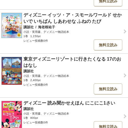
無料立読み
ディズニー イッツ・ア・スモールワールド せか
いで いちばん しあわせな ふねの たび
講談社
/
海老根祐子
小説・実用書、ディズニー物語絵本
1巻
1,150pt
レビュー投稿数0件
無料立読み
東京ディズニーリゾートに行きたくなる 17のお
はなし
講談社
小説・実用書、ディズニー物語絵本
1巻
2,400pt
レビュー投稿数0件
無料立読み
ディズニー 読み聞かせえほん にこにこ1さい
講談社
小説・実用書、ディズニー物語絵本
1巻
800pt
レビュー投稿数0件
無料立読み