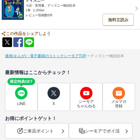
ディズニー
小説・実用書、ディズニー物語絵本
1巻
1,350pt
レビュー投稿数0件
無料立読み
この作品をシェアしよう
漫画(まんが)・電子書籍のコミックシーモアTOP
ディズニー物語絵本
最新情報はここからチェック！
限定特典GET
シーモア
メルマガ
LINE
X
ちゃんねる
登録
お得にポイントゲット！
ご来店ポイント
シーモアでポイ活