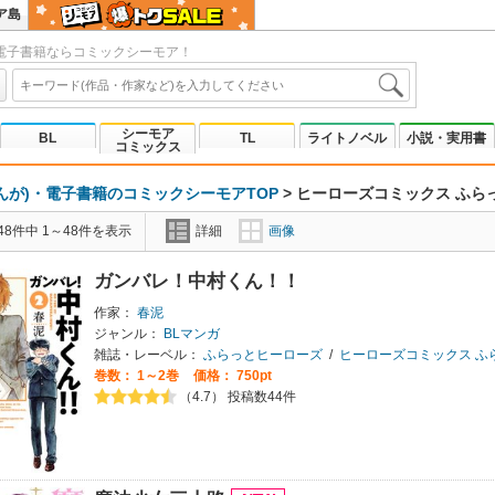
ア島
電子書籍ならコミックシーモア！
シーモア
BL
TL
ライトノベル
小説・実用書
コミックス
んが)・電子書籍のコミックシーモアTOP
>
ヒーローズコミックス ふら
8件中 1～48件を表示
詳細
画像
ガンバレ！中村くん！！
作家：
春泥
ジャンル：
BLマンガ
雑誌・レーベル：
ふらっとヒーローズ
/
ヒーローズコミックス ふ
巻数：
1～2巻
価格： 750pt
（4.7） 投稿数44件