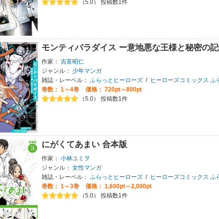
（5.0） 投稿数1件
モンティパラダイス ー意地悪な王様と秘密の
作家：
吉富昭仁
ジャンル：
少年マンガ
雑誌・レーベル：
ふらっとヒーローズ
/
ヒーローズコミックス ふ
巻数：
1～4巻
価格： 720pt～800pt
（5.0） 投稿数1件
にがくてあまい 合本版
作家：
小林ユミヲ
ジャンル：
女性マンガ
雑誌・レーベル：
ふらっとヒーローズ
/
ヒーローズコミックス ふ
巻数：
1～3巻
価格： 1,600pt～2,000pt
（5.0） 投稿数1件