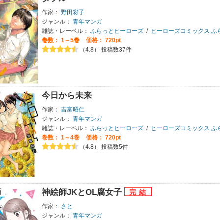
作家：
野田彩子
ジャンル：
青年マンガ
雑誌・レーベル：
ふらっとヒーローズ
/
ヒーローズコミックス ふ
巻数：
1～5巻
価格： 720pt
（4.8） 投稿数37件
今日から未来
作家：
吉富昭仁
ジャンル：
青年マンガ
雑誌・レーベル：
ふらっとヒーローズ
/
ヒーローズコミックス ふ
巻数：
1～4巻
価格： 720pt
（4.8） 投稿数5件
神絵師JKとOL腐女子
作家：
さと
ジャンル：
青年マンガ