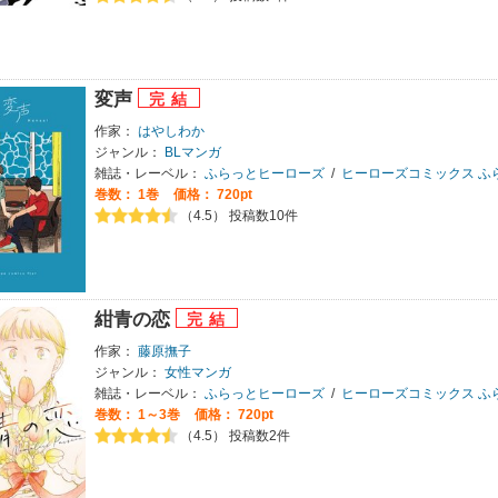
変声
作家：
はやしわか
ジャンル：
BLマンガ
雑誌・レーベル：
ふらっとヒーローズ
/
ヒーローズコミックス ふ
巻数：
1巻
価格： 720pt
（4.5） 投稿数10件
紺青の恋
作家：
藤原撫子
ジャンル：
女性マンガ
雑誌・レーベル：
ふらっとヒーローズ
/
ヒーローズコミックス ふ
巻数：
1～3巻
価格： 720pt
（4.5） 投稿数2件