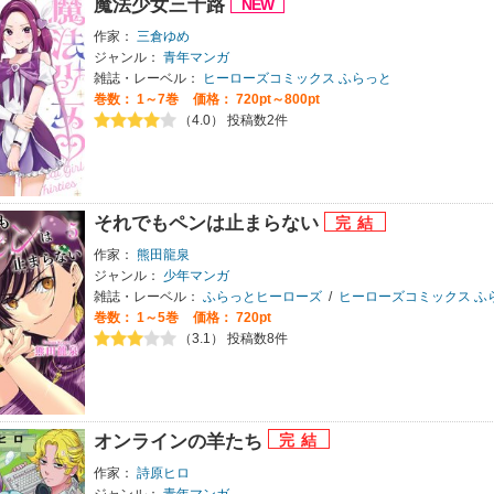
魔法少女三十路
作家：
三倉ゆめ
ジャンル：
青年マンガ
雑誌・レーベル：
ヒーローズコミックス ふらっと
巻数：
1～7巻
価格： 720pt～800pt
（4.0） 投稿数2件
それでもペンは止まらない
作家：
熊田龍泉
ジャンル：
少年マンガ
雑誌・レーベル：
ふらっとヒーローズ
/
ヒーローズコミックス ふ
巻数：
1～5巻
価格： 720pt
（3.1） 投稿数8件
オンラインの羊たち
作家：
詩原ヒロ
ジャンル：
青年マンガ