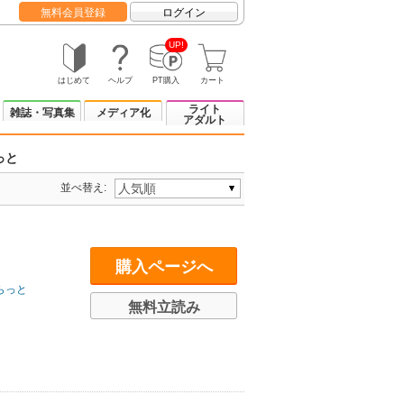
無料会員登録
ログイン
UP!
はじめて
ヘルプ
PT購入
カート
ライト
雑誌・写真集
メディア化
アダルト
っと
並べ替え:
購入ページへ
らっと
無料立読み