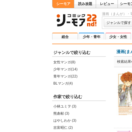
シーモア
読み放題
レビュー
シーモ
漫画（まんが）・
ジャンルで探す
総合
少年・青年
少女・女性
漫画(ま
ジャンルで絞り込む
検索結果4
女性マンガ(8)
少年マンガ(14)
青年マンガ(22)
BLマンガ(4)
作家で絞り込む
小林ユミヲ (3)
熊倉献 (3)
はやしわか (3)
吉富昭仁 (2)