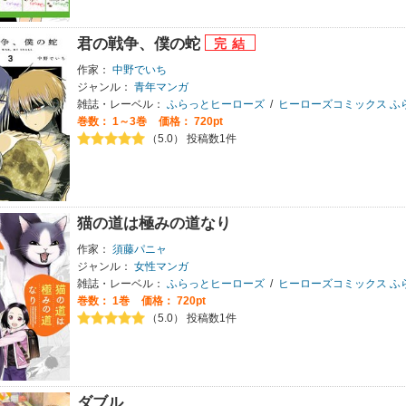
君の戦争、僕の蛇
作家：
中野でいち
ジャンル：
青年マンガ
雑誌・レーベル：
ふらっとヒーローズ
/
ヒーローズコミックス ふ
巻数：
1～3巻
価格： 720pt
（5.0） 投稿数1件
猫の道は極みの道なり
作家：
須藤パニャ
ジャンル：
女性マンガ
雑誌・レーベル：
ふらっとヒーローズ
/
ヒーローズコミックス ふ
巻数：
1巻
価格： 720pt
（5.0） 投稿数1件
ダブル