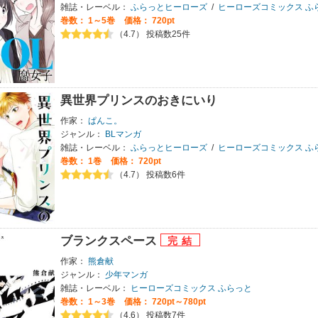
雑誌・レーベル：
ふらっとヒーローズ
/
ヒーローズコミックス ふ
巻数：
1～5巻
価格： 720pt
（4.7） 投稿数25件
異世界プリンスのおきにいり
作家：
ぱんこ。
ジャンル：
BLマンガ
雑誌・レーベル：
ふらっとヒーローズ
/
ヒーローズコミックス ふ
巻数：
1巻
価格： 720pt
（4.7） 投稿数6件
ブランクスペース
作家：
熊倉献
ジャンル：
少年マンガ
雑誌・レーベル：
ヒーローズコミックス ふらっと
巻数：
1～3巻
価格： 720pt～780pt
（4.6） 投稿数7件