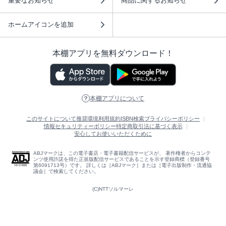
重要なお知らせ
商品に関するお知らせ
ホームアイコンを追加
本棚アプリを無料ダウンロード！
本棚アプリについて
このサイトについて
推奨環境
利用規約
ISBN検索
プライバシーポリシー
情報セキュリティーポリシー
特定商取引法に基づく表示
安心してお使いいただくために
ABJマークは、この電子書店・電子書籍配信サービスが、 著作権者からコンテ
ンツ使用許諾を得た正規版配信サービスであることを示す登録商標（登録番号
第6091713号）です。 詳しくは［ABJマーク］または［電子出版制作・流通協
議会］で検索してください。
(C)NTTソルマーレ