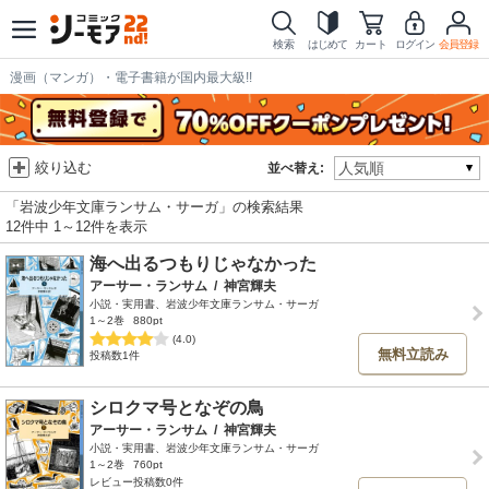
検索
はじめて
カート
ログイン
会員登録
漫画（マンガ）・電子書籍が国内最大級!!
絞り込む
並べ替え:
「岩波少年文庫ランサム・サーガ」の検索結果
12件中 1～12件を表示
海へ出るつもりじゃなかった
アーサー・ランサム
/
神宮輝夫
小説・実用書、岩波少年文庫ランサム・サーガ
1～2巻
880pt
(4.0)
無料立読み
投稿数1件
シロクマ号となぞの鳥
アーサー・ランサム
/
神宮輝夫
小説・実用書、岩波少年文庫ランサム・サーガ
1～2巻
760pt
レビュー投稿数0件