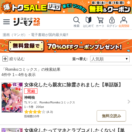
検索
はじめて
カート
ログイン
会員登録
漫画（マンガ）・電子書籍が国内最大級!!
絞り込む
並べ替え:
「Romikoコミックス」の検索結果
4件中 1～4件を表示
女体化したら親友に除霊されました【単話版】
神崎柚
TLマンガ、Romiko/Romikoコミックス
1～5巻
200pt
(4.3)
無料立読み
投稿数10件
女体化したってマネとラブコメしたくない!【単