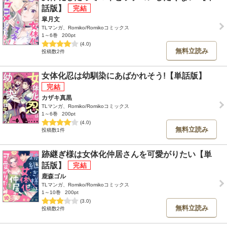
話版】
皐月文
TLマンガ、Romiko/Romikoコミックス
1～6巻
200pt
(4.0)
無料立読み
投稿数2件
女体化忍は幼馴染にあばかれそう!【単話版】
カザキ真黒
TLマンガ、Romiko/Romikoコミックス
1～6巻
200pt
(4.0)
無料立読み
投稿数1件
跡継ぎ様は女体化仲居さんを可愛がりたい【単
話版】
鹿森ゴル
TLマンガ、Romiko/Romikoコミックス
1～10巻
200pt
(3.0)
無料立読み
投稿数2件