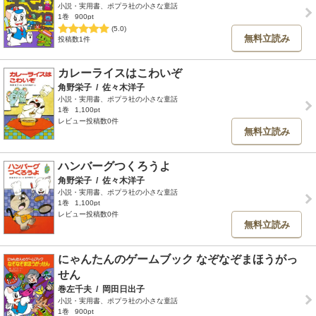
小説・実用書、ポプラ社の小さな童話
1巻
900pt
(5.0)
無料立読み
投稿数1件
カレーライスはこわいぞ
角野栄子
/
佐々木洋子
小説・実用書、ポプラ社の小さな童話
1巻
1,100pt
レビュー投稿数0件
無料立読み
ハンバーグつくろうよ
角野栄子
/
佐々木洋子
小説・実用書、ポプラ社の小さな童話
1巻
1,100pt
レビュー投稿数0件
無料立読み
にゃんたんのゲームブック なぞなぞまほうがっ
せん
巻左千夫
/
岡田日出子
小説・実用書、ポプラ社の小さな童話
1巻
900pt