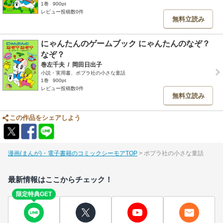
1巻
900pt
レビュー投稿数0件
無料立読み
にゃんたんのゲームブック にゃんたんのなぞ？
なぞ？
巻左千夫
/
岡田日出子
小説・実用書、ポプラ社の小さな童話
1巻
900pt
レビュー投稿数0件
無料立読み
この作品をシェアしよう
漫画(まんが)・電子書籍のコミックシーモアTOP
ポプラ社の小さな童話
最新情報はここからチェック！
限定特典GET