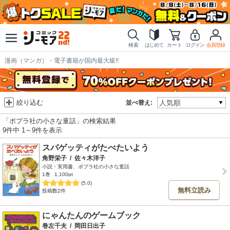
検索
はじめて
カート
ログイン
会員登録
漫画（マンガ）・電子書籍が国内最大級!!
絞り込む
並べ替え:
「ポプラ社の小さな童話」の検索結果
9件中 1～9件を表示
スパゲッティがたべたいよう
角野栄子
/
佐々木洋子
小説・実用書、ポプラ社の小さな童話
1巻
1,100pt
(5.0)
無料立読み
投稿数2件
にゃんたんのゲームブック
巻左千夫
/
岡田日出子