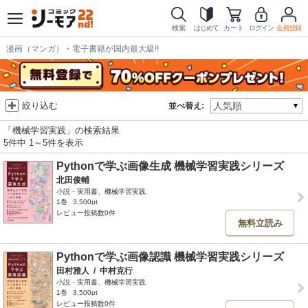
検索
はじめて
カート
ログイン
会員登録
漫画（マンガ）・電子書籍が国内最大級!!
絞り込む
並べ替え:
「機械学習実践」の検索結果
5件中 1～5件を表示
Pythonで学ぶ画像生成 機械学習実践シリーズ
北田俊輔
小説・実用書、機械学習実践
1巻
3,500pt
レビュー投稿数0件
無料立読み
Pythonで学ぶ画像認識 機械学習実践シリーズ
田村雅人
/
中村克行
小説・実用書、機械学習実践
1巻
3,500pt
レビュー投稿数0件