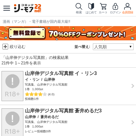
検索
はじめて
カート
ログイン
会員登録
漫画（マンガ）・電子書籍が国内最大級!!
絞り込む
並べ替え:
「山岸伸デジタル写真館」の検索結果
21件中 1～21件を表示
山岸伸デジタル写真館 イ・リン3
イ・リン
/
山岸伸
写真集、山岸伸デジタル写真館
1巻
1,000pt
(4.0)
投稿数1件
山岸伸デジタル写真館 蒼井めるだ3
山岸伸
/
蒼井めるだ
写真集、山岸伸デジタル写真館
1巻
1,000pt
レビュー投稿数0件