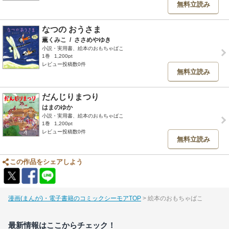
無料立読み
なつの おうさま
薫くみこ
/
ささめやゆき
小説・実用書、絵本のおもちゃばこ
1巻
1,200pt
レビュー投稿数0件
無料立読み
だんじりまつり
はまのゆか
小説・実用書、絵本のおもちゃばこ
1巻
1,200pt
レビュー投稿数0件
無料立読み
この作品をシェアしよう
漫画(まんが)・電子書籍のコミックシーモアTOP
絵本のおもちゃばこ
最新情報はここからチェック！