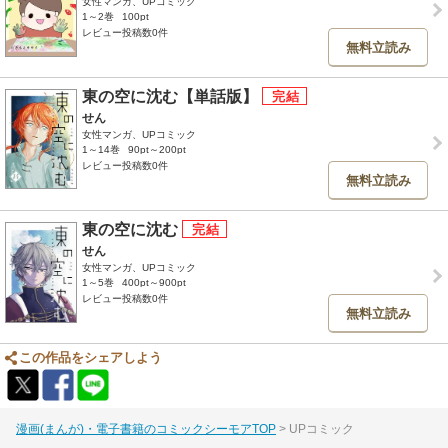
女性マンガ、UPコミック
1～2巻
100pt
レビュー投稿数0件
無料立読み
東の空に沈む【単話版】
せん
女性マンガ、UPコミック
1～14巻
90pt～200pt
レビュー投稿数0件
無料立読み
東の空に沈む
せん
女性マンガ、UPコミック
1～5巻
400pt～900pt
レビュー投稿数0件
無料立読み
この作品をシェアしよう
漫画(まんが)・電子書籍のコミックシーモアTOP
UPコミック