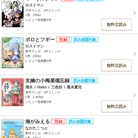
ロストマン
少年マンガ、UPコミック
1巻
200pt
レビュー投稿数0件
無料立読み
ポロとフギー
ロストマン
青年マンガ、UPコミック
1巻
200pt
レビュー投稿数0件
無料立読み
友繪の小梅屋備忘録
清水
/
Haku
/
三色坊
/
黒木夏兒
青年マンガ、UPコミック
1巻
1,400pt
レビュー投稿数0件
無料立読み
海がみえる
なかたこつぶ
青年マンガ、UPコミック
1巻
180pt