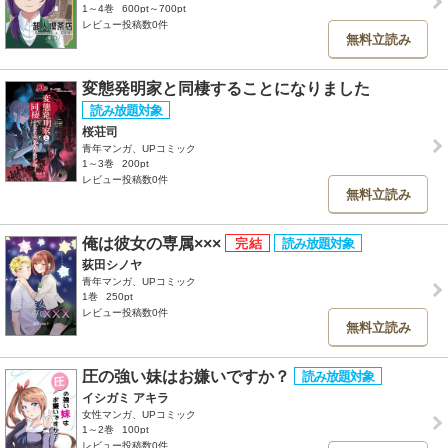
1～4巻
600pt～700pt
レビュー投稿数0件
無料立読み
変態発明家と同棲することになりました
桜荘司
青年マンガ、UPコミック
1～3巻
200pt
レビュー投稿数0件
無料立読み
俺は彼女の専属×××
荻田シノヤ
青年マンガ、UPコミック
1巻
250pt
レビュー投稿数0件
無料立読み
圧の強い妹はお嫌いですか？
イシガミ アキラ
女性マンガ、UPコミック
1～2巻
100pt
レビュー投稿数0件