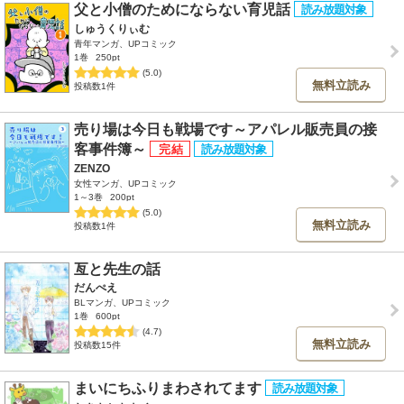
父と小僧のためにならない育児話
しゅうくりぃむ
青年マンガ、UPコミック
1巻
250pt
(5.0)
無料立読み
投稿数1件
売り場は今日も戦場です～アパレル販売員の接
客事件簿～
ZENZO
女性マンガ、UPコミック
1～3巻
200pt
(5.0)
無料立読み
投稿数1件
亙と先生の話
だんぺえ
BLマンガ、UPコミック
1巻
600pt
(4.7)
無料立読み
投稿数15件
まいにちふりまわされてます