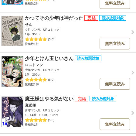
無料立読み
投稿数2件
かつてその少年は神だった
せん
女性マンガ、UPコミック
1巻
350pt
(5.0)
無料立読み
投稿数1件
少年とけん玉じいさん
ロストマン
少年マンガ、UPコミック
1巻
200pt
(5.0)
無料立読み
投稿数1件
魔王様はやる気がない
直送便
青年マンガ、UPコミック
1～14巻
100pt～135pt
(5.0)
無料立読み
投稿数1件