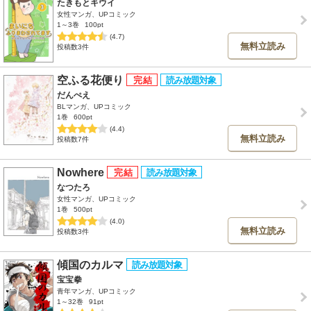
たきもとキウイ
女性マンガ、UPコミック
1～3巻
100pt
(4.7)
無料立読み
投稿数3件
空ふる花便り
だんぺえ
BLマンガ、UPコミック
1巻
600pt
(4.4)
無料立読み
投稿数7件
Nowhere
なつたろ
女性マンガ、UPコミック
1巻
500pt
(4.0)
無料立読み
投稿数3件
傾国のカルマ
宝宝拳
青年マンガ、UPコミック
1～32巻
91pt