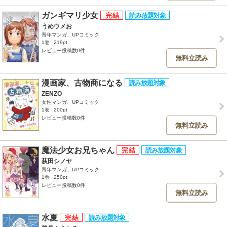
ガンギマリ少女
うめウメお
青年マンガ、UPコミック
1巻
219pt
レビュー投稿数0件
無料立読み
漫画家、古物商になる
ZENZO
女性マンガ、UPコミック
1巻
200pt
レビュー投稿数0件
無料立読み
魔法少女お兄ちゃん
荻田シノヤ
青年マンガ、UPコミック
1巻
250pt
レビュー投稿数0件
無料立読み
水夏