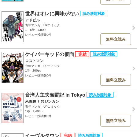
世界はオレに興味がない
アドビル
青年マンガ、UPコミック
1～6巻
136pt
レビュー投稿数0件
無料立読み
ケイパーキッドの仮面
ロストマン
少年マンガ、UPコミック
1巻
200pt
レビュー投稿数0件
無料立読み
台湾人主夫奮闘記 in Tokyo
米奇鰻
/
呉ジンカン
青年マンガ、UPコミック
1巻
1,400pt
レビュー投稿数0件
無料立読み
イーヴルタウン