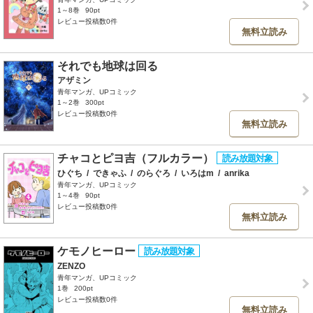
1～8巻
90pt
レビュー投稿数0件
無料立読み
それでも地球は回る
アザミン
青年マンガ、UPコミック
1～2巻
300pt
レビュー投稿数0件
無料立読み
チャコとピヨ吉（フルカラー）
ひぐち
/
できゃふ
/
のらぐろ
/
いろはm
/
anrika
青年マンガ、UPコミック
1～4巻
90pt
レビュー投稿数0件
無料立読み
ケモノヒーロー
ZENZO
青年マンガ、UPコミック
1巻
200pt
レビュー投稿数0件
無料立読み