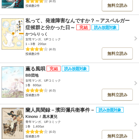
(4.0)
無料立読み
投稿数2件
私って、発達障害なんですか？～アスペルガー
症候群と分かった日～
かつらりっく
女性マンガ、UPコミック
1～3巻
200pt
(4.0)
無料立読み
投稿数2件
薫る風唄
BB団地
女性マンガ、UPコミック
1巻
600pt
(4.0)
無料立読み
投稿数1件
蘭人異聞録－濱田彌兵衛事件－
Kinono
/
黒木夏兒
青年マンガ、UPコミック
1巻
1,400pt
(4.0)
無料立読み
投稿数1件