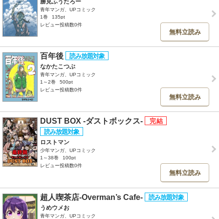
勝見ふうたろー
青年マンガ、UPコミック
1巻
135pt
レビュー投稿数0件
無料立読み
百年後
なかたこつぶ
青年マンガ、UPコミック
1～2巻
500pt
レビュー投稿数0件
無料立読み
DUST BOX -ダストボックス-
ロストマン
少年マンガ、UPコミック
1～38巻
100pt
レビュー投稿数0件
無料立読み
超人喫茶店-Overman’s Cafe-
うめウメお
青年マンガ、UPコミック