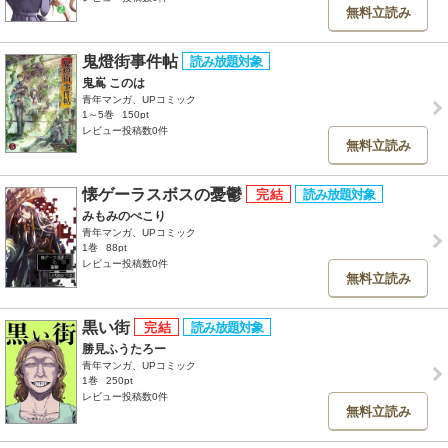
無料立読み
鬼燈街事件帖
鬼嶌 このは
青年マンガ、UPコミック
1～5巻
150pt
レビュー投稿数0件
無料立読み
懐ゲーラスボスの憂鬱
みもみのぺこり
青年マンガ、UPコミック
1巻
88pt
レビュー投稿数0件
無料立読み
黒い街
勝見ふうたろー
青年マンガ、UPコミック
1巻
250pt
レビュー投稿数0件
無料立読み