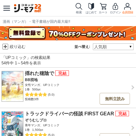
検索
はじめて
カート
ログイン
会員登録
漫画（マンガ）・電子書籍が国内最大級!!
絞り込む
並べ替え:
「UPコミック」の検索結果
54件中 1～54件を表示
揺れた穂陰で
BB団地
女性マンガ、UPコミック
1巻
500pt
(5.0)
無料立読み
投稿数3件
トラックドライバーの怪談 FIRST GEAR
ぞうむしプロ
青年マンガ、UPコミック
1巻
1,500pt
(5.0)