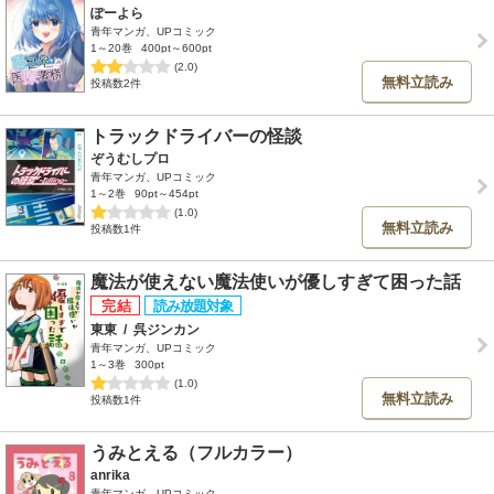
ぽーよら
青年マンガ、UPコミック
1～20巻
400pt～600pt
(2.0)
無料立読み
投稿数2件
トラックドライバーの怪談
ぞうむしプロ
青年マンガ、UPコミック
1～2巻
90pt～454pt
(1.0)
無料立読み
投稿数1件
魔法が使えない魔法使いが優しすぎて困った話
東東
/
呉ジンカン
青年マンガ、UPコミック
1～3巻
300pt
(1.0)
無料立読み
投稿数1件
うみとえる（フルカラー）
anrika
青年マンガ、UPコミック