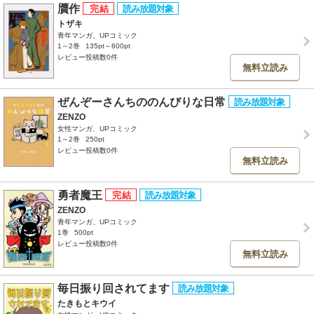
贋作
トザキ
青年マンガ、UPコミック
1～2巻
135pt～600pt
レビュー投稿数0件
無料立読み
ぜんぞーさんちののんびりな日常
ZENZO
女性マンガ、UPコミック
1～2巻
250pt
レビュー投稿数0件
無料立読み
勇者魔王
ZENZO
青年マンガ、UPコミック
1巻
500pt
レビュー投稿数0件
無料立読み
毎日振り回されてます
たきもとキウイ