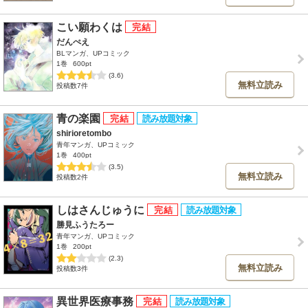
こい願わくは
だんぺえ
BLマンガ、UPコミック
1巻
600pt
(3.6)
無料立読み
投稿数7件
青の楽園
shirioretombo
青年マンガ、UPコミック
1巻
400pt
(3.5)
無料立読み
投稿数2件
しはさんじゅうに
勝見ふうたろー
青年マンガ、UPコミック
1巻
200pt
(2.3)
無料立読み
投稿数3件
異世界医療事務