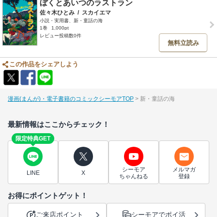
ぼくとあいつのラストラン
佐々木ひとみ
/
スカイエマ
小説・実用書、新・童話の海
1巻
1,000pt
レビュー投稿数0件
無料立読み
この作品をシェアしよう
漫画(まんが)・電子書籍のコミックシーモアTOP
新・童話の海
最新情報はここからチェック！
限定特典GET
シーモア
メルマガ
LINE
X
ちゃんねる
登録
お得にポイントゲット！
ご来店ポイント
シーモアでポイ活