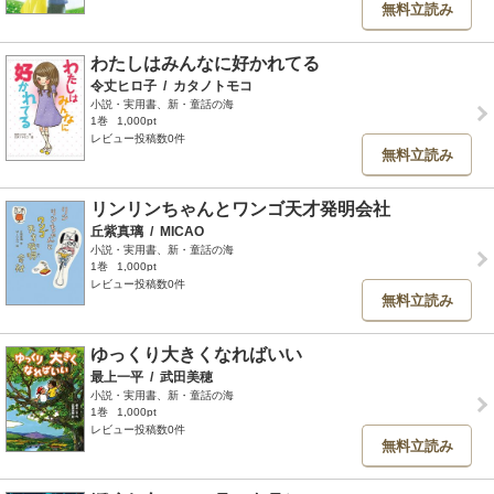
無料立読み
わたしはみんなに好かれてる
令丈ヒロ子
/
カタノトモコ
小説・実用書、新・童話の海
1巻
1,000pt
レビュー投稿数0件
無料立読み
リンリンちゃんとワンゴ天才発明会社
丘紫真璃
/
MICAO
小説・実用書、新・童話の海
1巻
1,000pt
レビュー投稿数0件
無料立読み
ゆっくり大きくなればいい
最上一平
/
武田美穂
小説・実用書、新・童話の海
1巻
1,000pt
レビュー投稿数0件
無料立読み