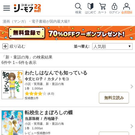
検索
はじめて
カート
ログイン
会員登録
漫画（マンガ）・電子書籍が国内最大級!!
絞り込む
並べ替え:
「新・童話の海」の検索結果
6件中 1～6件を表示
わたしはなんでも知っている
令丈ヒロ子
/
カタノトモコ
小説・実用書、新・童話の海
1巻
1,000pt
(4.0)
無料立読み
投稿数1件
転校生とまぼろしの蝶
当原珠樹
/
丹地陽子
小説・実用書、新・童話の海
1巻
1,000pt
レビュー投稿数0件