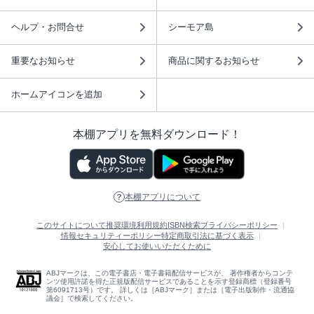
ヘルプ・お問合せ
シーモア島
重要なお知らせ
商品に関するお知らせ
ホームアイコンを追加
本棚アプリを無料ダウンロード！
本棚アプリについて
このサイトについて
推奨環境
利用規約
ISBN検索
プライバシーポリシー
情報セキュリティーポリシー
特定商取引法に基づく表示
安心してお使いいただくために
ABJマークは、この電子書店・電子書籍配信サービスが、 著作権者からコンテ
ンツ使用許諾を得た正規版配信サービスであることを示す登録商標（登録番号
第6091713号）です。 詳しくは［ABJマーク］または［電子出版制作・流通協
議会］で検索してください。