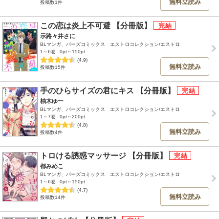
無料立読み
投稿数1件
この恋は炎上不可避 【分冊版】
示路々井さに
BLマンガ、バーズコミックス エストロコレクション/エストロ
1～6巻
0pt～150pt
(4.9)
無料立読み
投稿数15件
手のひらサイズの君にキス 【分冊版】
柚木ゆー
BLマンガ、バーズコミックス エストロコレクション/エストロ
1～7巻
0pt～200pt
(4.8)
無料立読み
投稿数4件
トロける誘惑マッサージ 【分冊版】
都みめこ
BLマンガ、バーズコミックス エストロコレクション/エストロ
1～6巻
0pt～150pt
(4.7)
無料立読み
投稿数14件