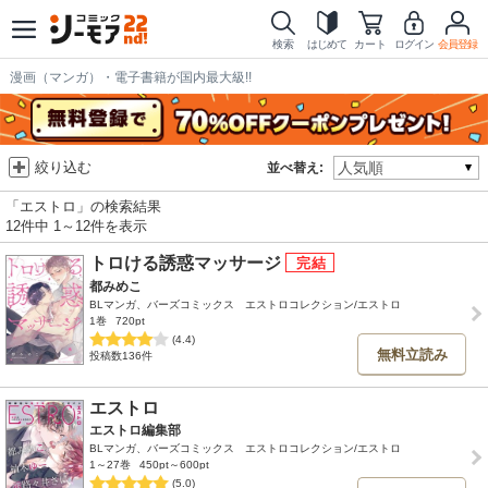
検索
はじめて
カート
ログイン
会員登録
漫画（マンガ）・電子書籍が国内最大級!!
絞り込む
並べ替え:
「エストロ」の検索結果
12件中 1～12件を表示
トロける誘惑マッサージ
都みめこ
BLマンガ、バーズコミックス エストロコレクション/エストロ
1巻
720pt
(4.4)
無料立読み
投稿数136件
エストロ
エストロ編集部
BLマンガ、バーズコミックス エストロコレクション/エストロ
1～27巻
450pt～600pt
(5.0)