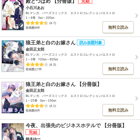
殿とつばめ 【分冊版】
小石川あお
BLマンガ、バーズコミックス エストロコレクション/エストロ
1～9巻
0pt～200pt
(4.7)
無料立読み
投稿数9件
狼王弟と白のお嫁さん
金田正太郎
BLマンガ、バーズコミックス エストロコレクション/エストロ
1～3巻
720pt～820pt
(4.3)
無料立読み
投稿数17件
狼王弟と白のお嫁さん 【分冊版】
金田正太郎
BLマンガ、バーズコミックス エストロコレクション/エストロ
1～25巻
0pt～150pt
(4.1)
無料立読み
投稿数9件
今夜、出張先のビジネスホテルで 【分冊版】
柚木ゆー