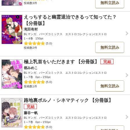
無料立読み
投稿数3件
えっちすると幽霊退治できるって知ってた？
【分冊版】
滝田有村
BLマンガ、バーズコミックス エストロコレクション/エストロ
1～4巻
150pt
(5.0)
無料立読み
投稿数2件
極上乳首をいただきます 【分冊版】
都みめこ
BLマンガ、バーズコミックス エストロコレクション/エストロ
1～7巻
0pt～150pt
(5.0)
無料立読み
投稿数1件
路地裏ポルノ・シネマティック 【分冊版】
藤谷一帆
BLマンガ、バーズコミックス エストロコレクション/エストロ
1～7巻
0pt～150pt
(5.0)