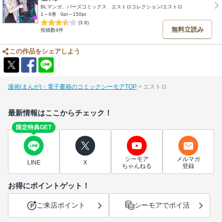
BLマンガ、バーズコミックス エストロコレクション/エストロ
1～6巻
0pt～150pt
(3.8)
無料立読み
投稿数4件
この作品をシェアしよう
漫画(まんが)・電子書籍のコミックシーモアTOP
エストロ
最新情報はここからチェック！
限定特典GET
シーモア
メルマガ
LINE
X
ちゃんねる
登録
お得にポイントゲット！
ご来店ポイント
シーモアでポイ活