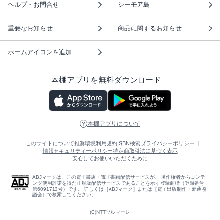
ヘルプ・お問合せ
シーモア島
重要なお知らせ
商品に関するお知らせ
ホームアイコンを追加
本棚アプリを無料ダウンロード！
本棚アプリについて
このサイトについて
推奨環境
利用規約
ISBN検索
プライバシーポリシー
情報セキュリティーポリシー
特定商取引法に基づく表示
安心してお使いいただくために
ABJマークは、この電子書店・電子書籍配信サービスが、 著作権者からコンテ
ンツ使用許諾を得た正規版配信サービスであることを示す登録商標（登録番号
第6091713号）です。 詳しくは［ABJマーク］または［電子出版制作・流通協
議会］で検索してください。
(C)NTTソルマーレ