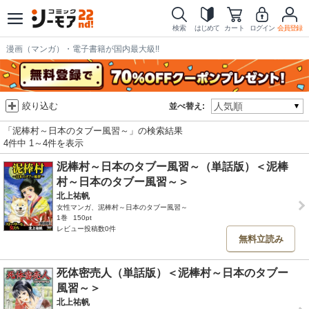
検索
はじめて
カート
ログイン
会員登録
漫画（マンガ）・電子書籍が国内最大級!!
絞り込む
並べ替え:
「泥棒村～日本のタブー風習～」の検索結果
4件中 1～4件を表示
泥棒村～日本のタブー風習～（単話版）＜泥棒
村～日本のタブー風習～＞
北上祐帆
女性マンガ、泥棒村～日本のタブー風習～
1巻
150pt
レビュー投稿数0件
無料立読み
死体密売人（単話版）＜泥棒村～日本のタブー
風習～＞
北上祐帆