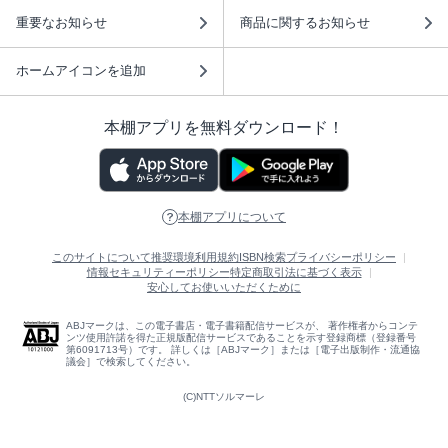
重要なお知らせ
商品に関するお知らせ
ホームアイコンを追加
本棚アプリを無料ダウンロード！
本棚アプリについて
このサイトについて
推奨環境
利用規約
ISBN検索
プライバシーポリシー
情報セキュリティーポリシー
特定商取引法に基づく表示
安心してお使いいただくために
ABJマークは、この電子書店・電子書籍配信サービスが、 著作権者からコンテ
ンツ使用許諾を得た正規版配信サービスであることを示す登録商標（登録番号
第6091713号）です。 詳しくは［ABJマーク］または［電子出版制作・流通協
議会］で検索してください。
(C)NTTソルマーレ