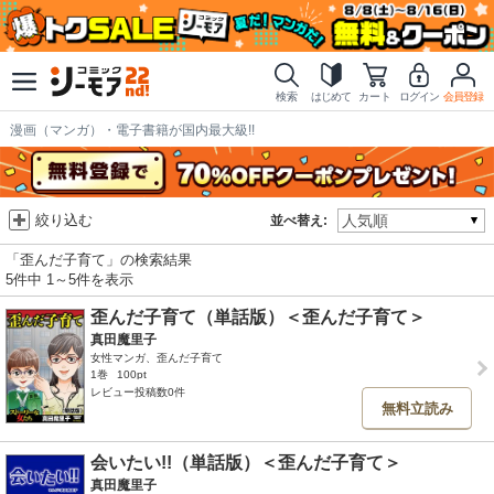
検索
はじめて
カート
ログイン
会員登録
漫画（マンガ）・電子書籍が国内最大級!!
絞り込む
並べ替え:
「歪んだ子育て」の検索結果
5件中 1～5件を表示
歪んだ子育て（単話版）＜歪んだ子育て＞
真田魔里子
女性マンガ、歪んだ子育て
1巻
100pt
レビュー投稿数0件
無料立読み
会いたい!!（単話版）＜歪んだ子育て＞
真田魔里子