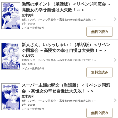
魅惑のポイント（単話版）＜リベンジ同窓会 ～
高慢女の幸せ自慢は大失敗！～＞
立木美和
女性マンガ、リベンジ同窓会 ～高慢女の幸せ自慢は大失敗！～
1巻
100pt
レビュー投稿数0件
無料立読み
新人さん、いらっしゃい！（単話版）＜リベン
ジ同窓会 ～高慢女の幸せ自慢は大失敗！～＞
立木美和
女性マンガ、リベンジ同窓会 ～高慢女の幸せ自慢は大失敗！～
1巻
100pt
レビュー投稿数0件
無料立読み
スーパー主婦の呪文（単話版）＜リベンジ同窓
会 ～高慢女の幸せ自慢は大失敗！～＞
立木美和
女性マンガ、リベンジ同窓会 ～高慢女の幸せ自慢は大失敗！～
1巻
100pt
レビュー投稿数0件
無料立読み