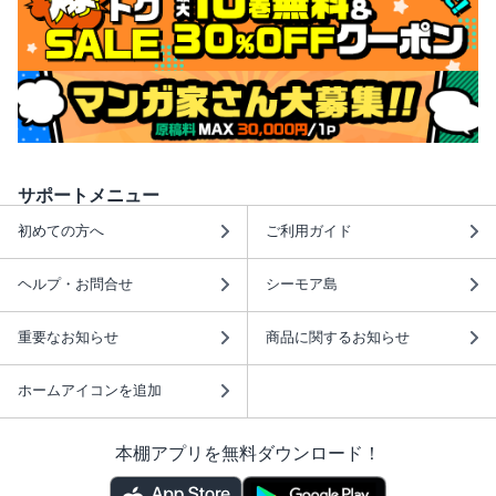
サポートメニュー
初めての方へ
ご利用ガイド
ヘルプ・お問合せ
シーモア島
重要なお知らせ
商品に関するお知らせ
ホームアイコンを追加
本棚アプリを無料ダウンロード！