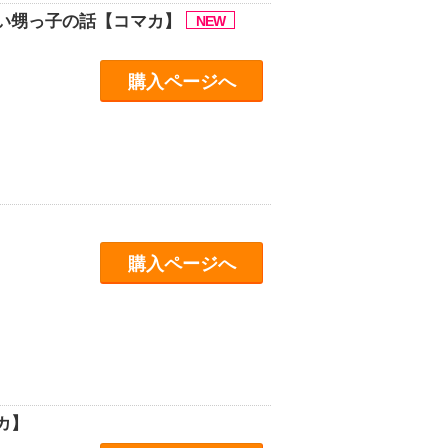
い甥っ子の話【コマカ】
購入ページへ
購入ページへ
カ】