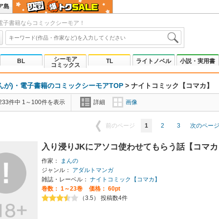
ア島
電子書籍ならコミックシーモア！
シーモア
BL
TL
ライトノベル
小説・実用書
コミックス
んが)・電子書籍のコミックシーモアTOP
>
ナイトコミック【コマカ】
33件中 1～100件を表示
詳細
画像
1
2
3
前のページ
次のペー
入り浸りJKにアソコ使わせてもらう話【コマ
作家：
まんの
ジャンル：
アダルトマンガ
雑誌・レーベル：
ナイトコミック【コマカ】
巻数：
1～23巻
価格： 60pt
（3.5） 投稿数4件