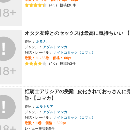
（4.5） 投稿数6件
オタク友達とのセックスは最高に気持ちいい 
作家：
あるぷ
ジャンル：
アダルトマンガ
雑誌・レーベル：
ナイトコミック【コマカ】
巻数：
1～33巻
価格： 60pt
（4.0） 投稿数2件
姫騎士アリシアの受難 -皮化されておっさんに
語-【コマカ】
作家：
エルトリア
ジャンル：
アダルトマンガ
雑誌・レーベル：
ナイトコミック【コマカ】
巻数：
1巻
価格： 300pt
レビュー投稿数0件