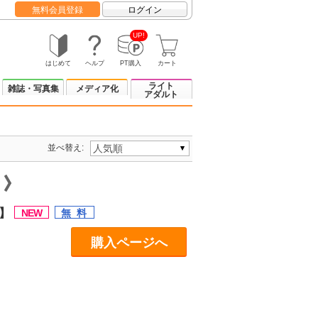
無料会員登録
ログイン
UP!
はじめて
ヘルプ
PT購入
カート
ライト
雑誌・写真集
メディア化
アダルト
並べ替え:
ジ
カ】
購入ページへ