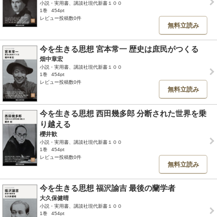
小説・実用書、講談社現代新書１００
1巻
454pt
レビュー投稿数0件
無料立読み
今を生きる思想 宮本常一 歴史は庶民がつくる
畑中章宏
小説・実用書、講談社現代新書１００
1巻
454pt
レビュー投稿数0件
無料立読み
今を生きる思想 西田幾多郎 分断された世界を乗
り越える
櫻井歓
小説・実用書、講談社現代新書１００
1巻
454pt
レビュー投稿数0件
無料立読み
今を生きる思想 福沢諭吉 最後の蘭学者
大久保健晴
小説・実用書、講談社現代新書１００
1巻
454pt