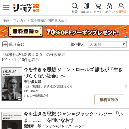
検索
はじめて
カート
ログイン
会員登録
漫画（マンガ）・電子書籍が国内最大級!!
絞り込む
並べ替え:
「講談社現代新書１００」の検索結果
10件中 1～10件を表示
今を生きる思想 ジョン・ロールズ 誰もが「生き
づらくない社会」へ
玉手慎太郎
小説・実用書、講談社現代新書１００
1巻
454pt
レビュー投稿数0件
無料立読み
今を生きる思想 ジャン＝ジャック・ルソー 「い
ま、ここ」を問いなおす
桑瀬章二郎
/
ジャン=ジャック・ルソー