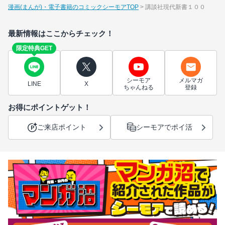
漫画(まんが)・電子書籍のコミックシーモアTOP
講談社現代新書１００
最新情報はここからチェック！
限定特典GET
シーモア
メルマガ
LINE
X
ちゃんねる
登録
お得にポイントゲット！
ご来店ポイント
シーモアでポイ活