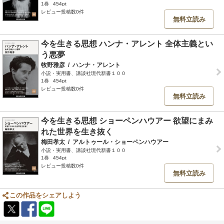
1巻
454pt
レビュー投稿数0件
無料立読み
今を生きる思想 ハンナ・アレント 全体主義とい
う悪夢
牧野雅彦
/
ハンナ・アレント
小説・実用書、講談社現代新書１００
1巻
454pt
レビュー投稿数0件
無料立読み
今を生きる思想 ショーペンハウアー 欲望にまみ
れた世界を生き抜く
梅田孝太
/
アルトゥール・ショーペンハウアー
小説・実用書、講談社現代新書１００
1巻
454pt
レビュー投稿数0件
無料立読み
この作品をシェアしよう