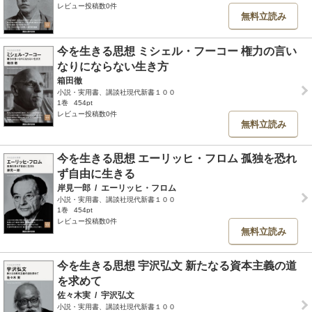
レビュー投稿数0件
無料立読み
今を生きる思想 ミシェル・フーコー 権力の言い
なりにならない生き方
箱田徹
小説・実用書、講談社現代新書１００
1巻
454pt
レビュー投稿数0件
無料立読み
今を生きる思想 エーリッヒ・フロム 孤独を恐れ
ず自由に生きる
岸見一郎
/
エーリッヒ・フロム
小説・実用書、講談社現代新書１００
1巻
454pt
レビュー投稿数0件
無料立読み
今を生きる思想 宇沢弘文 新たなる資本主義の道
を求めて
佐々木実
/
宇沢弘文
小説・実用書、講談社現代新書１００