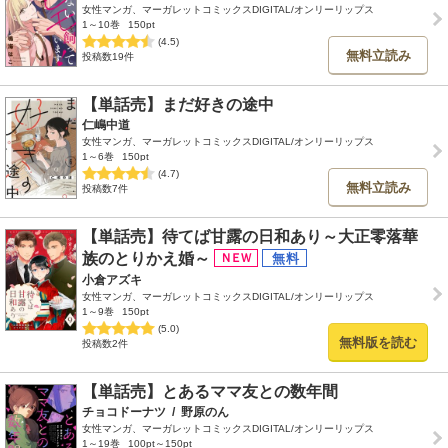
女性マンガ、マーガレットコミックスDIGITAL/オンリーリップス
1～10巻
150pt
(4.5)
無料立読み
投稿数19件
【単話売】まだ好きの途中
仁嶋中道
女性マンガ、マーガレットコミックスDIGITAL/オンリーリップス
1～6巻
150pt
(4.7)
無料立読み
投稿数7件
【単話売】待てば甘露の日和あり～大正零落華
族のとりかえ婚～
小倉アズキ
女性マンガ、マーガレットコミックスDIGITAL/オンリーリップス
1～9巻
150pt
(5.0)
無料版を読む
投稿数2件
【単話売】とあるママ友との数年間
チョコドーナツ
/
野原のん
女性マンガ、マーガレットコミックスDIGITAL/オンリーリップス
1～19巻
100pt～150pt