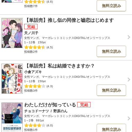
(4.6)
無料立読み
投稿数7件
【単話売】推し似の同僚と嘘恋はじめます
天ノ川子
女性マンガ、マーガレットコミックスDIGITAL/オンリーリップス
1～12巻
150pt
(4.5)
無料立読み
投稿数2件
【単話売】私は結婚できますか？
小倉アズキ
女性マンガ、マーガレットコミックスDIGITAL/オンリーリップス
1～12巻
150pt
(4.3)
無料立読み
投稿数3件
わたしだけが知っている
チョコドーナツ
/
野原のん
女性マンガ、マーガレットコミックスDIGITAL/オンリーリップス
1～2巻
691pt
(4.0)
無料立読み
投稿数1件