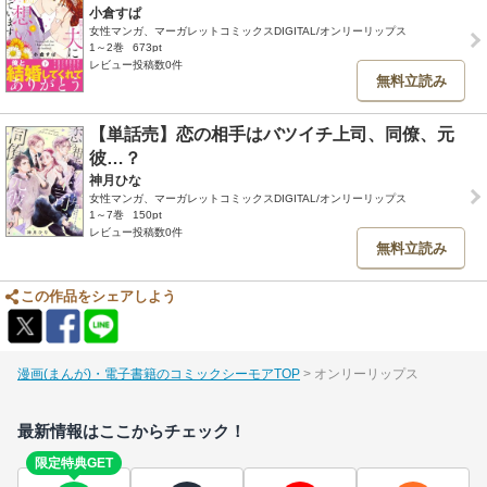
小倉すぱ
女性マンガ、マーガレットコミックスDIGITAL/オンリーリップス
1～2巻
673pt
レビュー投稿数0件
無料立読み
【単話売】恋の相手はバツイチ上司、同僚、元
彼…？
神月ひな
女性マンガ、マーガレットコミックスDIGITAL/オンリーリップス
1～7巻
150pt
レビュー投稿数0件
無料立読み
この作品をシェアしよう
漫画(まんが)・電子書籍のコミックシーモアTOP
オンリーリップス
最新情報はここからチェック！
限定特典GET