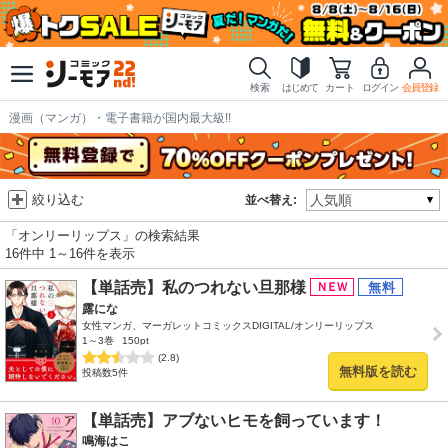
検索
はじめて
カート
ログイン
会員登録
漫画（マンガ）・電子書籍が国内最大級!!
絞り込む
並べ替え:
「オンリーリップス」の検索結果
16件中 1～16件を表示
【単話売】私のつれない旦那様
露にな
女性マンガ、マーガレットコミックスDIGITAL/オンリーリップス
1～3巻
150pt
(2.8)
無料版を読む
投稿数5件
【単話売】アブないヒモを飼っています！
鳴海はこ