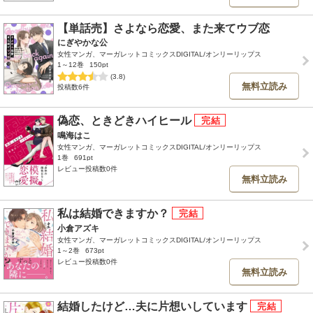
【単話売】さよなら恋愛、また来てウブ恋
にぎやかな公
女性マンガ、マーガレットコミックスDIGITAL/オンリーリップス
1～12巻
150pt
(3.8)
無料立読み
投稿数6件
偽恋、ときどきハイヒール
鳴海はこ
女性マンガ、マーガレットコミックスDIGITAL/オンリーリップス
1巻
691pt
レビュー投稿数0件
無料立読み
私は結婚できますか？
小倉アズキ
女性マンガ、マーガレットコミックスDIGITAL/オンリーリップス
1～2巻
673pt
レビュー投稿数0件
無料立読み
結婚したけど…夫に片想いしています