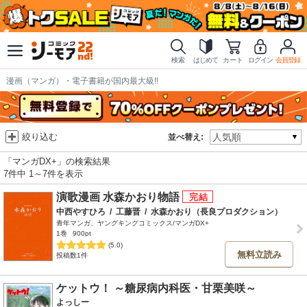
検索
はじめて
カート
ログイン
会員登録
漫画（マンガ）・電子書籍が国内最大級!!
絞り込む
並べ替え:
「マンガDX+」の検索結果
7件中 1～7件を表示
演歌漫画 水森かおり物語
中西やすひろ
/
工藤晋
/
水森かおり（長良プロダクション）
青年マンガ、ヤングキングコミックス/マンガDX+
1巻
900pt
(5.0)
無料立読み
投稿数1件
ケットウ！ ～糖尿病内科医・甘栗美咲～
よっしー