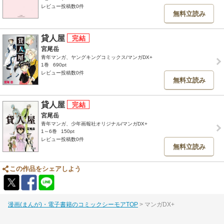
レビュー投稿数0件
無料立読み
貸人屋
宮尾岳
青年マンガ、ヤングキングコミックス/マンガDX+
1巻
690pt
レビュー投稿数0件
無料立読み
貸人屋
宮尾岳
青年マンガ、少年画報社オリジナル/マンガDX+
1～6巻
150pt
レビュー投稿数0件
無料立読み
この作品をシェアしよう
漫画(まんが)・電子書籍のコミックシーモアTOP
マンガDX+