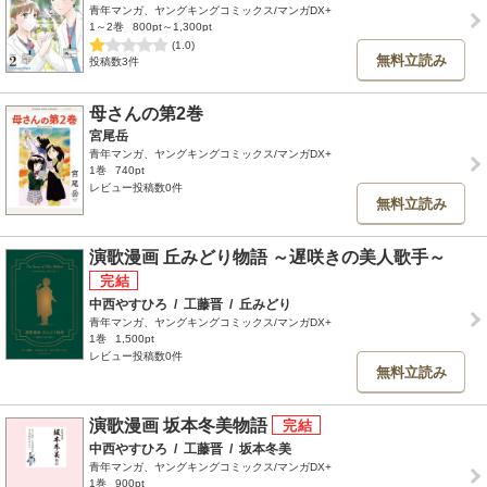
青年マンガ、ヤングキングコミックス/マンガDX+
1～2巻
800pt～1,300pt
(1.0)
無料立読み
投稿数3件
母さんの第2巻
宮尾岳
青年マンガ、ヤングキングコミックス/マンガDX+
1巻
740pt
レビュー投稿数0件
無料立読み
演歌漫画 丘みどり物語 ～遅咲きの美人歌手～
中西やすひろ
/
工藤晋
/
丘みどり
青年マンガ、ヤングキングコミックス/マンガDX+
1巻
1,500pt
レビュー投稿数0件
無料立読み
演歌漫画 坂本冬美物語
中西やすひろ
/
工藤晋
/
坂本冬美
青年マンガ、ヤングキングコミックス/マンガDX+
1巻
900pt