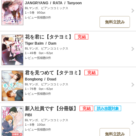
JANGRYANG
/
RATA
/
Tanyoon
BLマンガ、ビアンココミックス
1～5巻
950pt
レビュー投稿数0件
無料立読み
花を君に【タテヨミ】
Tiger Balm
/
Dam
BLマンガ、ビアンココミックス
1～49巻
0pt～62pt
レビュー投稿数0件
君を見つめて【タテヨミ】
Bongbong
/
Doad
BLマンガ、ビアンココミックス
1～76巻
0pt～62pt
レビュー投稿数0件
新入社員です【分冊版】
PIBI
BLマンガ、ビアンココミックス
1～8巻
100pt
レビュー投稿数0件
無料立読み