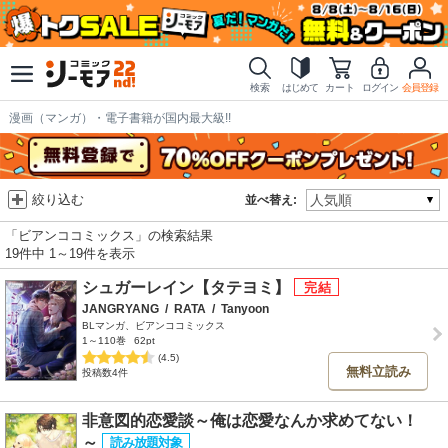
検索
はじめて
カート
ログイン
会員登録
漫画（マンガ）・電子書籍が国内最大級!!
絞り込む
並べ替え:
「ビアンココミックス」の検索結果
19件中 1～19件を表示
シュガーレイン【タテヨミ】
JANGRYANG
/
RATA
/
Tanyoon
BLマンガ、ビアンココミックス
1～110巻
62pt
(4.5)
無料立読み
投稿数4件
非意図的恋愛談～俺は恋愛なんか求めてない！
～