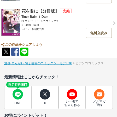
花を君に【分冊版】
Tiger Balm
/
Dam
BLマンガ、ビアンココミックス
1～49巻
62pt
レビュー投稿数0件
無料立読み
この作品をシェアしよう
漫画(まんが)・電子書籍のコミックシーモアTOP
ビアンココミックス
最新情報はここからチェック！
限定特典GET
シーモア
メルマガ
LINE
X
ちゃんねる
登録
お得にポイントゲット！