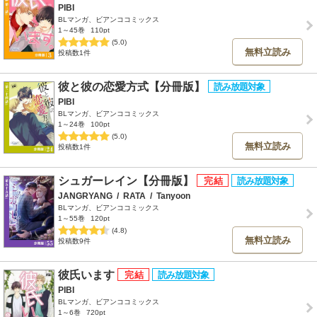
PIBI
BLマンガ、ビアンココミックス
1～45巻
110pt
(5.0)
無料立読み
投稿数1件
彼と彼の恋愛方式【分冊版】
PIBI
BLマンガ、ビアンココミックス
1～24巻
100pt
(5.0)
無料立読み
投稿数1件
シュガーレイン【分冊版】
JANGRYANG
/
RATA
/
Tanyoon
BLマンガ、ビアンココミックス
1～55巻
120pt
(4.8)
無料立読み
投稿数9件
彼氏います
PIBI
BLマンガ、ビアンココミックス
1～6巻
720pt