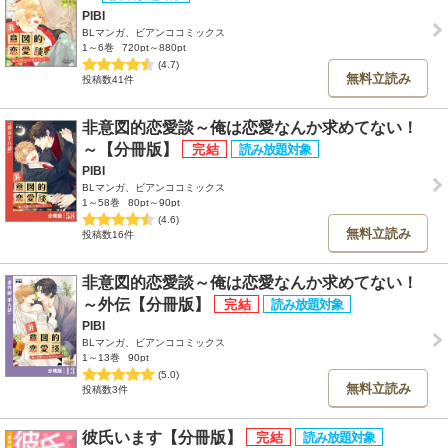
PIBI
BLマンガ、ビアンココミックス
1～6巻
720pt～880pt
(4.7)
無料立読み
投稿数41件
非意図的恋愛談～俺は恋愛なんか求めてない！
～【分冊版】
PIBI
BLマンガ、ビアンココミックス
1～58巻
80pt～90pt
(4.6)
無料立読み
投稿数16件
非意図的恋愛談～俺は恋愛なんか求めてない！
～外伝【分冊版】
PIBI
BLマンガ、ビアンココミックス
1～13巻
90pt
(5.0)
無料立読み
投稿数3件
彼氏います【分冊版】