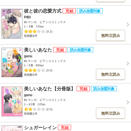
彼と彼の恋愛方式
PIBI
BLマンガ、ビアンココミックス
1～3巻
720pt
(3.2)
無料立読み
投稿数6件
美しいあなた
ganu
BLマンガ、ビアンココミックス
1～5巻
950pt
(3.0)
無料立読み
投稿数5件
美しいあなた【分冊版】
ganu
BLマンガ、ビアンココミックス
1～41巻
120pt
(2.0)
無料立読み
投稿数1件
シュガーレイン