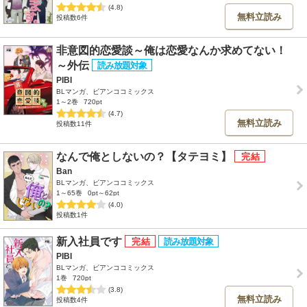
(4.8)
無料立読み
投稿数6件
非意図的恋愛談～俺は恋愛なんか求めてない！
～外伝
PIBI
BLマンガ、ビアンココミックス
1～2巻
720pt
(4.7)
無料立読み
投稿数11件
なんで俺としないの？【タテヨミ】
Ban
BLマンガ、ビアンココミックス
1～65巻
0pt～62pt
(4.0)
投稿数1件
新入社員です
PIBI
BLマンガ、ビアンココミックス
1巻
720pt
(3.8)
無料立読み
投稿数4件