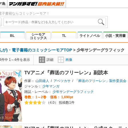
ア島
電子書籍ならコミックシーモア！
シーモア
BL
TL
ライトノベル
小説・実用書
コミックス
んが)・電子書籍のコミックシーモアTOP
>
少年サンデーグラフィック
4件中 1～4件を表示
詳細
画像
TVアニメ『葬送のフリーレン』副読本
作家：
山田鐘人
/
アベツカサ
/
「葬送のフリーレン」製作委員会
ジャンル：
少年マンガ
雑誌・レーベル：
少年サンデーグラフィック
巻数：
1～2巻
価格： 1,690pt
（4.0） 投稿数1件