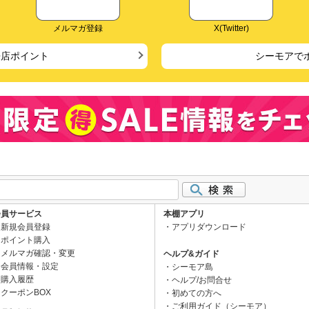
メルマガ登録
X(Twitter)
来店ポイント
シーモアで
会員サービス
本棚アプリ
新規会員登録
アプリダウンロード
ポイント購入
メルマガ確認・変更
ヘルプ&ガイド
会員情報・設定
シーモア島
購入履歴
ヘルプ/お問合せ
クーポンBOX
初めての方へ
ご利用ガイド（シーモア）