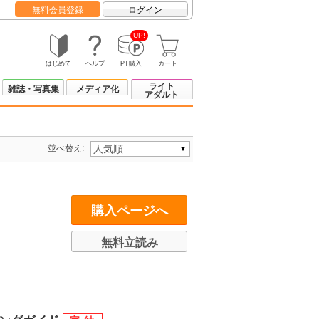
無料会員登録
ログイン
UP!
はじめて
ヘルプ
PT購入
カート
ライト
雑誌・写真集
メディア化
アダルト
並べ替え:
購入ページへ
無料立読み