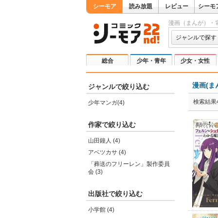
シーモア
読み放題
レビュー
シーモ
漫画（まんが）・
ジャンルで探す
総合
少年・青年
少女・女性
漫画(ま
ジャンルで絞り込む
検索結果
少年マンガ(4)
作家で絞り込む
山田鐘人 (4)
アベツカサ (4)
「葬送のフリーレン」製作委員
会 (3)
出版社で絞り込む
小学館 (4)