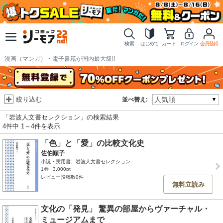
検索
はじめて
カート
ログイン
会員登録
漫画（マンガ）・電子書籍が国内最大級!!
絞り込む
並べ替え:
「岩波人文書セレクション」の検索結果
4件中 1～4件を表示
「色」と「愛」の比較文化史
佐伯順子
小説・実用書、岩波人文書セレクション
1巻
3,000pt
レビュー投稿数0件
無料立読み
文化の「発見」 驚異の部屋からヴァーチャル・
ミュージアムまで