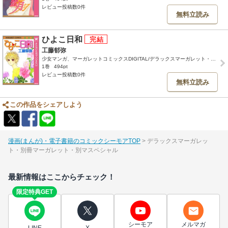
レビュー投稿数0件
無料立読み
ひよこ日和
工藤郁弥
少女マンガ、マーガレットコミックスDIGITAL/デラックスマーガレット・別冊マーガレット・別マスペシャル
1巻
494pt
レビュー投稿数0件
無料立読み
この作品をシェアしよう
漫画(まんが)・電子書籍のコミックシーモアTOP
デラックスマーガレッ
ト・別冊マーガレット・別マスペシャル
最新情報はここからチェック！
限定特典GET
シーモア
メルマガ
LINE
X