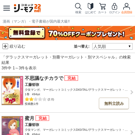
検索
はじめて
カート
ログイン
会員登録
漫画（マンガ）・電子書籍が国内最大級!!
絞り込む
並べ替え:
「デラックスマーガレット・別冊マーガレット・別マスペシャル」の検索
結果
3件中 1～3件を表示
不思議なチカラで
工藤郁弥
少女マンガ、マーガレットコミックスDIGITAL/デラックスマーガレット・別冊マーガレット・別マスペシャル
1巻
494pt
(2.0)
無料立読み
投稿数1件
蜜月
工藤郁弥
少女マンガ、マーガレットコミックスDIGITAL/デラックスマーガレット・別冊マーガレット・別マスペシャル
1巻
494pt