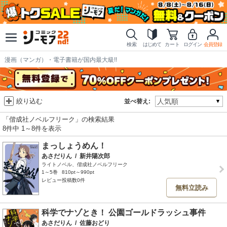
検索
はじめて
カート
ログイン
会員登録
漫画（マンガ）・電子書籍が国内最大級!!
絞り込む
並べ替え:
「偕成社ノベルフリーク」の検索結果
8件中 1～8件を表示
まっしょうめん！
あさだりん
/
新井陽次郎
ライトノベル、偕成社ノベルフリーク
1～5巻
810pt～990pt
レビュー投稿数0件
無料立読み
科学でナゾとき！ 公園ゴールドラッシュ事件
あさだりん
/
佐藤おどり