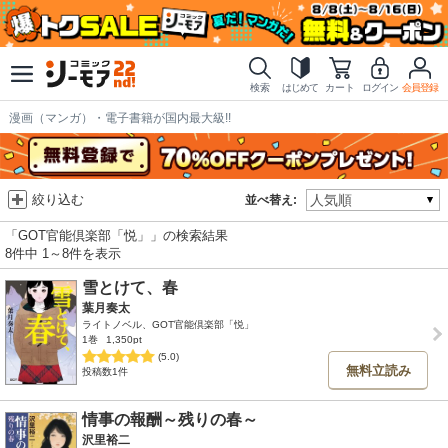
検索
はじめて
カート
ログイン
会員登録
漫画（マンガ）・電子書籍が国内最大級!!
絞り込む
並べ替え:
「GOT官能倶楽部「悦」」の検索結果
8件中 1～8件を表示
雪とけて、春
葉月奏太
ライトノベル、GOT官能倶楽部「悦」
1巻
1,350pt
(5.0)
無料立読み
投稿数1件
情事の報酬～残りの春～
沢里裕二