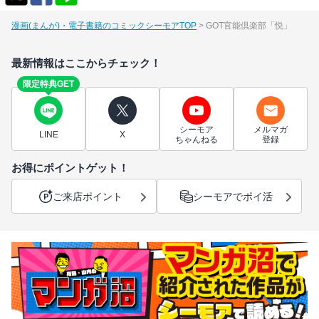
漫画(まんが)・電子書籍のコミックシーモアTOP
GOT官能倶楽部「悦」
最新情報はここからチェック！
限定特典GET
シーモア
メルマガ
LINE
X
ちゃんねる
登録
お得にポイントゲット！
ご来店ポイント
シーモアでポイ活