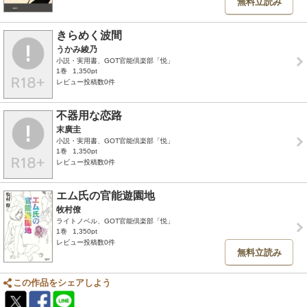
無料立読み
きらめく波間
うかみ綾乃
小説・実用書、GOT官能倶楽部「悦」
1巻
1,350pt
レビュー投稿数0件
不器用な恋路
末廣圭
小説・実用書、GOT官能倶楽部「悦」
1巻
1,350pt
レビュー投稿数0件
エム氏の官能遊園地
牧村僚
ライトノベル、GOT官能倶楽部「悦」
1巻
1,350pt
レビュー投稿数0件
無料立読み
この作品をシェアしよう