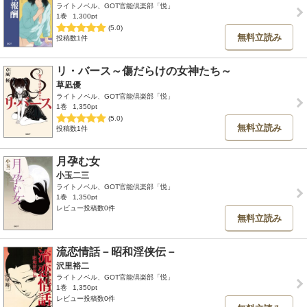
ライトノベル、GOT官能倶楽部「悦」
1巻
1,300pt
(5.0)
無料立読み
投稿数1件
リ・バース～傷だらけの女神たち～
草凪優
ライトノベル、GOT官能倶楽部「悦」
1巻
1,350pt
(5.0)
無料立読み
投稿数1件
月孕む女
小玉二三
ライトノベル、GOT官能倶楽部「悦」
1巻
1,350pt
レビュー投稿数0件
無料立読み
流恋情話－昭和淫侠伝－
沢里裕二
ライトノベル、GOT官能倶楽部「悦」
1巻
1,350pt
レビュー投稿数0件