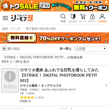
検索
はじめて
カート
ログイン
会員登録
漫画（マンガ）・電子書籍が国内最大級!!
絞り込む
並べ替え:
「STRiKE！ DIGITAL PHOTOBOOK PETIT」の検索結果
3件中 1～3件を表示
ロサリオ惠奈 あふれでる巨乳を濡らしてみた
【STRiKE！ DIGITAL PHOTOBOOK PETIT
003】
ロサリオ惠奈
/
オノデラカズオ
写真集、STRiKE！ DIGITAL PHOTOBOOK PETIT
1巻
1,000pt
(4.0)
投稿数1件