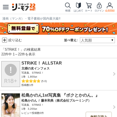
検索
はじめて
カート
ログイン
会員登録
漫画（マンガ）・電子書籍が国内最大級!!
絞り込む
並べ替え:
「STRiKE！」の検索結果
22件中 1～22件を表示
STRiKE！ ALLSTAR
主婦の友インフォス
写真集、STRiKE！
1巻
1,800pt
(5.0)
投稿数1件
松島かのん1st写真集 『ボクとかのん。』
松島かのん
/
藤本和典（株式会社ブルーミング）
写真集、STRiKE！
1巻
3,200pt
レビュー投稿数0件
無料立読み