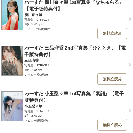
わーすた 廣川奈々聖 1st写真集『なちゅらる』
【電子版特典付】
廣川奈々聖
写真集、STRiKE！
1巻
2,455pt
レビュー投稿数0件
無料立読み
わーすた 三品瑠香 2nd写真集『ひととき』【電
子版特典付】
三品瑠香
写真集、STRiKE！
1巻
2,455pt
レビュー投稿数0件
無料立読み
わーすた 小玉梨々華 1st写真集『素顔』【電子
版特典付】
小玉梨々華
写真集、STRiKE！
1巻
2,455pt
レビュー投稿数0件
無料立読み