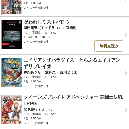
1巻
1,300pt
レビュー投稿数0件
呪われしミストバロウ
岡田篤宏（モノドラコ）
/
宮﨑樹
小説・実用書、HJ-TRPG
1～5巻
0pt～800pt
レビュー投稿数0件
無料立読み
エイリアンずパラダイス とらぶるエイリアン
ずリプレイ集
和栗あきら
/
鶯神楽
/
藍川とうま
小説・実用書、HJ-TRPG
1巻
1,680pt
レビュー投稿数0件
クイーンズブレイド アドベンチャー 美闘士対戦
TRPG
伏見義行
/
えぃわ
小説・実用書、HJ-TRPG
1巻
4,500pt
レビュー投稿数0件