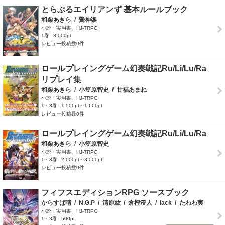
とらぶるエイリアンず 基本ルールブック
和栗あきら
/
鶯神楽
小説・実用書、HJ-TRPG
1巻
3,000pt
レビュー投稿数0件
ロールプレイングゲーム幻奏戦記Ru/Li/Lu/Ra
リプレイ集
和栗あきら
/
小笠原智史
/
甘福あまね
小説・実用書、HJ-TRPG
1～3巻
1,500pt～1,600pt
レビュー投稿数0件
ロールプレイングゲーム幻奏戦記Ru/Li/Lu/Ra
和栗あきら
/
小笠原智史
小説・実用書、HJ-TRPG
1～3巻
2,000pt～3,000pt
レビュー投稿数0件
フィフスエディションRPG ソースブック
からすば晴
/
N.G.P
/
清原紘
/
倉樫澄人
/
lack
/
たわわ実
小説・実用書、HJ-TRPG
1～3巻
500pt