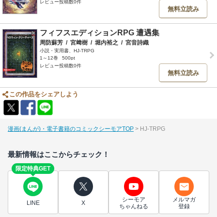
レビュー投稿数0件
無料立読み
フィフスエディションRPG 遭遇集
周防蘇芳
/
宮﨑樹
/
堀内裕之
/
宮音詩織
小説・実用書、HJ-TRPG
1～12巻
500pt
レビュー投稿数0件
無料立読み
この作品をシェアしよう
漫画(まんが)・電子書籍のコミックシーモアTOP
HJ-TRPG
最新情報はここからチェック！
限定特典GET
シーモア
メルマガ
LINE
X
ちゃんねる
登録