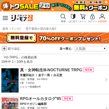
検索
はじめて
カート
ログイン
会員登録
漫画（マンガ）・電子書籍が国内最大級!!
絞り込む
並べ替え:
「HJ-TRPG」の検索結果
10件中 1～10件を表示
真・女神転生III-NOCTURNE TRPG
朱鷺田祐介
/
金子一馬
/
白石恵
小説・実用書、HJ-TRPG
1巻
7,000pt
レビュー投稿数0件
RPGオールカタログ’95
RPGマガジン編集部
小説・実用書、HJ-TRPG